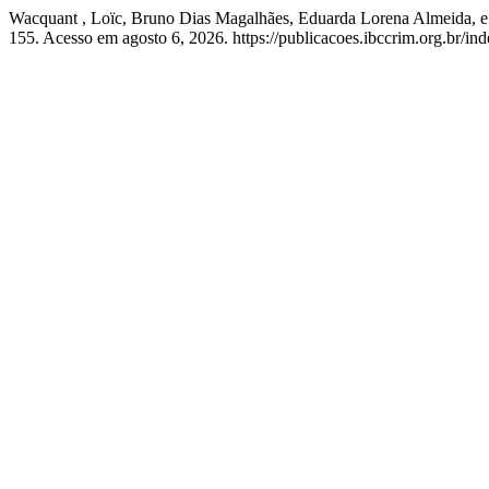
Wacquant , Loïc, Bruno Dias Magalhães, Eduarda Lorena Almeida, e A
155. Acesso em agosto 6, 2026. https://publicacoes.ibccrim.org.br/