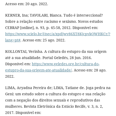
Acesso em: 20 ago. 2022.
KERNER, Ina; TAVOLARI, Bianca. Tudo é interseccional?
Sobre a relação entre racismo e sexismo. Novos estudos
CEBRAP [online], n. 93, p. 45-58, 2012. Disponível em:
https://www.scielo.br/j/nec/a/xpdJwv86XT8KjcpvkQWHKCr/?
lang=pt#
. Acesso em: 25 ago. 2022.
KOLLONTAI, Verinha. A cultura do estupro da sua origem
até a sua atualidade. Portal Geledés, 28 jun. 2016.
Disponível em:
https://www.geledes.org.br/cultura-do-
estupro-da-sua-origem-ate-atualidade/
. Acesso em: 28 ago.
2022.
LIMA, Aryadna Pereira de; LIMA, Tatiane de. Joga pedra na
Geni: um estudo sobre a cultura do estupro e sua relação
com a negação dos direitos sexuais e reprodutivos das
mulheres. Revista Eletrônica da Estácio Recife, v. 3, n. 2,
2017. Disponível em: