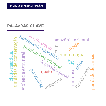
ENVIAR SUBMISSÃO
PALAVRAS-CHAVE
auxílio direto
fundamento filosófico
unidades de conservação
amazônia oriental
prisão
culpa
punibilidade criminal
efeito mandela.
violência estrutural
criminologia
paridade de armas
ação
crime
dogmática penal
fins da pena
psicanálise
criminoso
injusto
exequatur