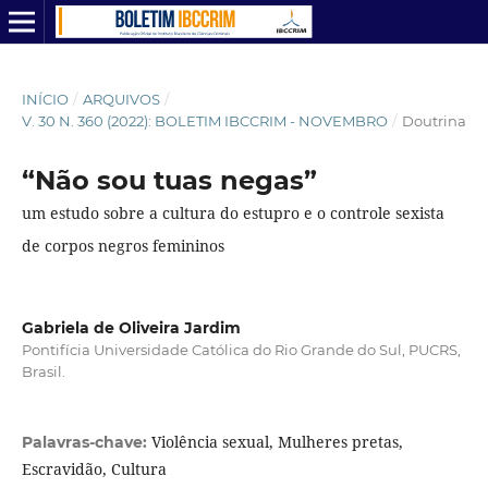
INÍCIO
/
ARQUIVOS
/
V. 30 N. 360 (2022): BOLETIM IBCCRIM - NOVEMBRO
/
Doutrina
“Não sou tuas negas”
um estudo sobre a cultura do estupro e o controle sexista
de corpos negros femininos
Gabriela de Oliveira Jardim
Pontifícia Universidade Católica do Rio Grande do Sul, PUCRS,
Brasil.
Violência sexual, Mulheres pretas,
Palavras-chave:
Escravidão, Cultura