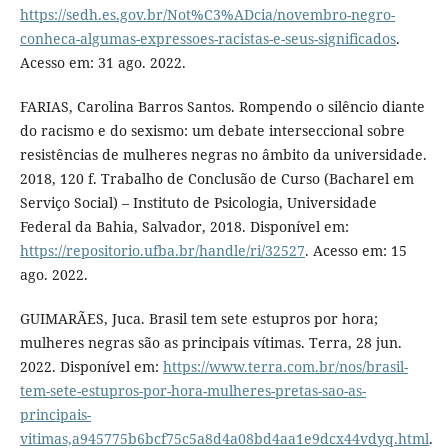
https://sedh.es.gov.br/Not%C3%ADcia/novembro-negro-
conheca-algumas-expressoes-racistas-e-seus-significados
.
Acesso em: 31 ago. 2022.
FARIAS, Carolina Barros Santos. Rompendo o silêncio diante
do racismo e do sexismo: um debate interseccional sobre
resistências de mulheres negras no âmbito da universidade.
2018, 120 f. Trabalho de Conclusão de Curso (Bacharel em
Serviço Social) – Instituto de Psicologia, Universidade
Federal da Bahia, Salvador, 2018. Disponível em:
https://repositorio.ufba.br/handle/ri/32527
. Acesso em: 15
ago. 2022.
GUIMARÃES, Juca. Brasil tem sete estupros por hora;
mulheres negras são as principais vítimas. Terra, 28 jun.
2022. Disponível em:
https://www.terra.com.br/nos/brasil-
tem-sete-estupros-por-hora-mulheres-pretas-sao-as-
principais-
vitimas,a945775b6bcf75c5a8d4a08bd4aa1e9dcx44vdyq.html
.