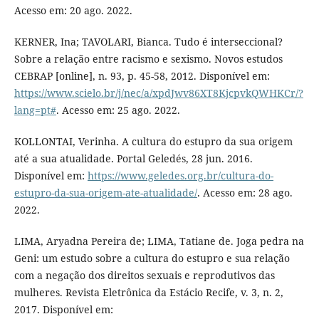
Acesso em: 20 ago. 2022.
KERNER, Ina; TAVOLARI, Bianca. Tudo é interseccional?
Sobre a relação entre racismo e sexismo. Novos estudos
CEBRAP [online], n. 93, p. 45-58, 2012. Disponível em:
https://www.scielo.br/j/nec/a/xpdJwv86XT8KjcpvkQWHKCr/?
lang=pt#
. Acesso em: 25 ago. 2022.
KOLLONTAI, Verinha. A cultura do estupro da sua origem
até a sua atualidade. Portal Geledés, 28 jun. 2016.
Disponível em:
https://www.geledes.org.br/cultura-do-
estupro-da-sua-origem-ate-atualidade/
. Acesso em: 28 ago.
2022.
LIMA, Aryadna Pereira de; LIMA, Tatiane de. Joga pedra na
Geni: um estudo sobre a cultura do estupro e sua relação
com a negação dos direitos sexuais e reprodutivos das
mulheres. Revista Eletrônica da Estácio Recife, v. 3, n. 2,
2017. Disponível em: