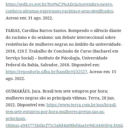
https://sedh.es.gov.br/Not%C3%ADcia/novembro-negro-
conheca-algumas-expressoes-racistas-e-seus-significados
.
Acesso em: 31 ago. 2022.
FARIAS, Carolina Barros Santos. Rompendo o silêncio diante
do racismo e do sexismo: um debate interseccional sobre
resistências de mulheres negras no âmbito da universidade.
2018, 120 f. Trabalho de Conclusão de Curso (Bacharel em
Serviço Social) – Instituto de Psicologia, Universidade
Federal da Bahia, Salvador, 2018. Disponível em:
https://repositorio.ufba.br/handle/ri/32527
. Acesso em: 15
ago. 2022.
GUIMARÃES, Juca. Brasil tem sete estupros por hora;
mulheres negras são as principais vítimas. Terra, 28 jun.
2022. Disponível em:
https://www.terra.com.br/nos/brasil-
tem-sete-estupros-por-hora-mulheres-pretas-sao-as-
principais-
vitimas,a945775b6bcf75c5a8d4a08bd4aa1e9dcx44vdyq.html
.