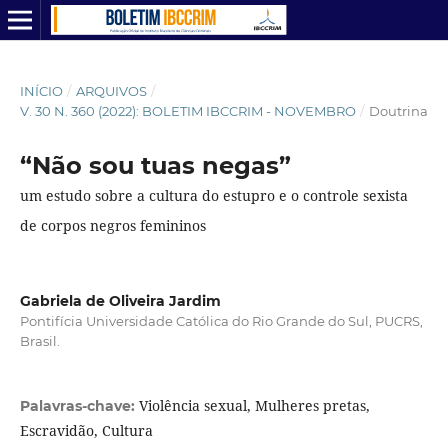
INÍCIO
/
ARQUIVOS
/
V. 30 N. 360 (2022): BOLETIM IBCCRIM - NOVEMBRO
/
Doutrina
“Não sou tuas negas”
um estudo sobre a cultura do estupro e o controle sexista
de corpos negros femininos
Gabriela de Oliveira Jardim
Pontifícia Universidade Católica do Rio Grande do Sul, PUCRS,
Brasil.
Violência sexual, Mulheres pretas,
Palavras-chave:
Escravidão, Cultura