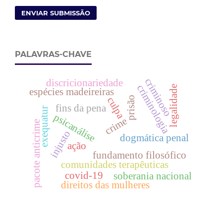
ENVIAR SUBMISSÃO
PALAVRAS-CHAVE
criminoso
discricionariedade
criminologia
legalidade
espécies madeireiras
prisão
culpa
fins da pena
exequatur
psicanálise
crime
pacote anticrime
injusto
dogmática penal
ação
fundamento filosófico
comunidades terapêuticas
covid-19
soberania nacional
direitos das mulheres