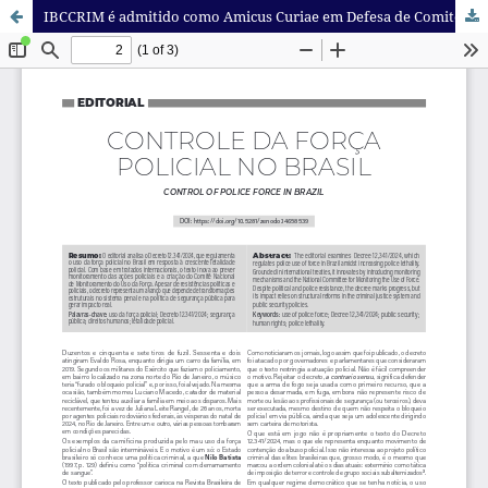
IBCCRIM é admitido como Amicus Curiae em Defesa de Comitês de Combate à Tortura