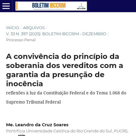
INÍCIO
/
ARQUIVOS
/
V. 33 N. 397 (2025): BOLETIM IBCCRIM - DEZEMBRO
/
Processo Penal
A convivência do princípio da
soberania dos vereditos com a
garantia da presunção de
inocência
reflexões à luz da Constituição Federal e do Tema 1.068 do
Supremo Tribunal Federal
Me. Leandro da Cruz Soares
Pontifícia Universidade Católica do Rio Grande do Sul, PUCRS,