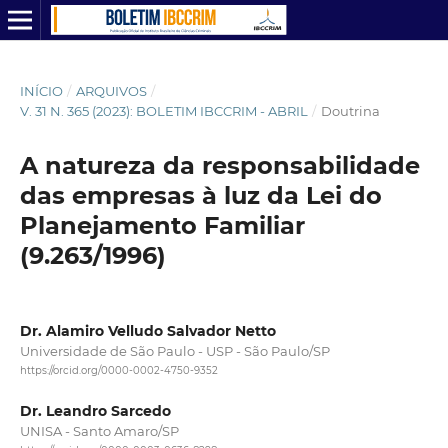
INÍCIO
/
ARQUIVOS
/
V. 31 N. 365 (2023): BOLETIM IBCCRIM - ABRIL
/
Doutrina
A natureza da responsabilidade
das empresas à luz da Lei do
Planejamento Familiar
(9.263/1996)
Dr. Alamiro Velludo Salvador Netto
Universidade de São Paulo - USP - São Paulo/SP
https://orcid.org/0000-0002-4750-9352
Dr. Leandro Sarcedo
UNISA - Santo Amaro/SP