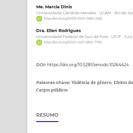
Me. Marcia Dinis
Universidade Cândido Mendes - UCAM - Rio de Ja
https://orcid.org/0009-0000-5660-2682
Dra. Ellen Rodrigues
Universidade Federal de Juiz de Fora - UFJF - Jui
https://orcid.org/0000-0001-6952-7765
DOI:
https://doi.org/10.5281/zenodo.10264424
Violência de gênero, Efeitos 
Palavras-chave:
Cargos públicos
RESUMO