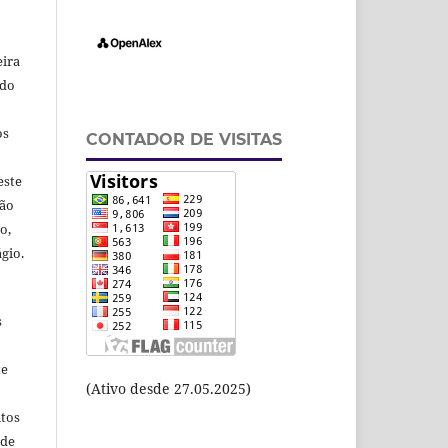
eira
odo
os
CONTADOR DE VISITAS
este
ção
o,
gio.
s
te
(Ativo desde 27.05.2025)
itos
 de