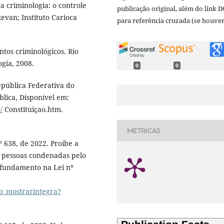
 criminologia: o controle
publicação original, além do link D
Revan; Instituto Carioca
para referência cruzada (se houver
tos criminológicos. Rio
ogia, 2008.
0
0
epública Federativa do
blica, Disponível em:
/
Constituiçao.htm.
MÉTRICAS
 638, de 2022. Proíbe a
 pessoas condenadas pelo
 fundamento na Lei nº
p_mostrarintegra?