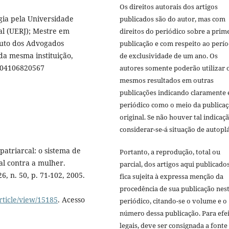
Os direitos autorais dos artigos
gia pela Universidade
publicados são do autor, mas com
al (UERJ); Mestre em
direitos do periódico sobre a prim
ituto dos Advogados
publicação e com respeito ao perí
 da mesma instituição,
de exclusividade de um ano. Os
8104106820567
autores somente poderão utilizar 
mesmos resultados em outras
publicações indicando claramente 
periódico como o meio da publica
original. Se não houver tal indicaçã
considerar-se-á situação de autoplá
atriarcal: o sistema de
Portanto, a reprodução, total ou
al contra a mulher.
parcial, dos artigos aqui publicado
26, n. 50, p. 71-102, 2005.
fica sujeita à expressa menção da
procedência de sua publicação nes
rticle/view/15185
. Acesso
periódico, citando-se o volume e o
número dessa publicação. Para efe
legais, deve ser consignada a fonte