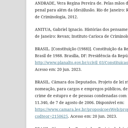
ANDRADE, Vera Regina Pereira de. Pelas mãos da
penal para além da (des)ilusão. Rio de Janeiro: 
de Criminologia, 2012.
ANITUA, Gabriel Ignacio. Histórias dos pensamen
de Janeiro: Revan; Instituto Carioca de Criminol
BRASIL. [Constituição (1988)]. Constituição da R
Brasil de 1988. Brasília, DF: Presidência da Repú
http://www.planalto.gov.br/ccivil_03/Constituicao
Acesso em: 20 jun. 2023.
BRASIL. Câmara dos Deputados. Projeto de lei nº
nomeação, para cargos e empregos públicos, de
crime de estupro e de pessoas condenadas com
11.340, de 7 de agosto de 2006. Disponível em:
https://www.camara.leg.br/proposicoesWeb/pro
codteor=2150625
. Acesso em: 20 jun. 2023.