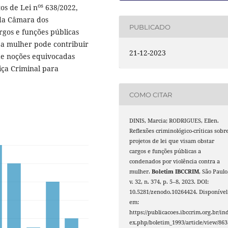
os
tos de Lei n
638/2022,
 da Câmara dos
PUBLICADO
gos e funções públicas
 a mulher pode contribuir
21-12-2023
de noções equivocadas
iça Criminal para
COMO CITAR
DINIS, Marcia; RODRIGUES, Ellen.
Reflexões criminológico-críticas sobr
projetos de lei que visam obstar
cargos e funções públicas a
condenados por violência contra a
mulher.
Boletim IBCCRIM
, São Paulo
v. 32, n. 374, p. 5–8, 2023. DOI:
10.5281/zenodo.10264424. Disponível
em:
https://publicacoes.ibccrim.org.br/in
ex.php/boletim_1993/article/view/863