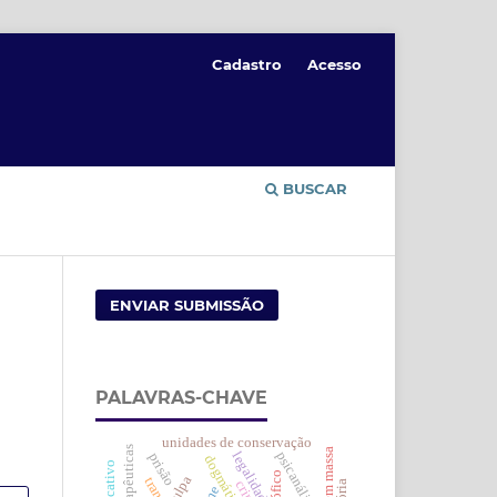
Cadastro
Acesso
BUSCAR
ENVIAR SUBMISSÃO
PALAVRAS-CHAVE
unidades de conservação
psicanálise
legalidade
prisão
culpa