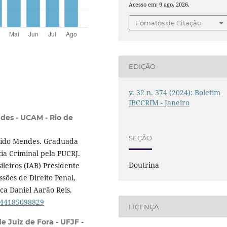
Acesso em: 9 ago. 2026.
Fomatos de Citação
EDIÇÃO
v. 32 n. 374 (2024): Boletim
IBCCRIM - Janeiro
des - UCAM - Rio de
SEÇÃO
dido Mendes. Graduada
ia Criminal pela PUCRJ.
Doutrina
leiros (IAB) Presidente
sões de Direito Penal,
eca Daniel Aarão Reis.
4844185098829
LICENÇA
e Juiz de Fora - UFJF -