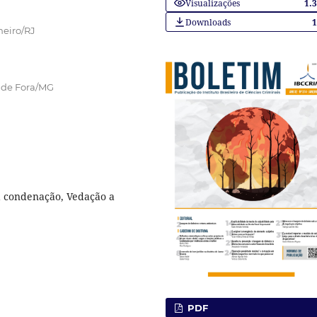
Visualizações
1.
Downloads
neiro/RJ
z de Fora/MG
da condenação, Vedação a
PDF