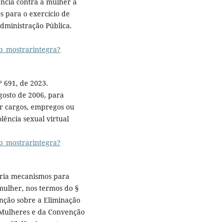
ncia contra a mulher a
os para o exercício de
dministração Pública.
p_mostrarintegra?
 691, de 2023.
agosto de 2006, para
ir cargos, empregos ou
lência sexual virtual
p_mostrarintegra?
 Cria mecanismos para
 mulher, nos termos do §
enção sobre a Eliminação
 Mulheres e da Convenção