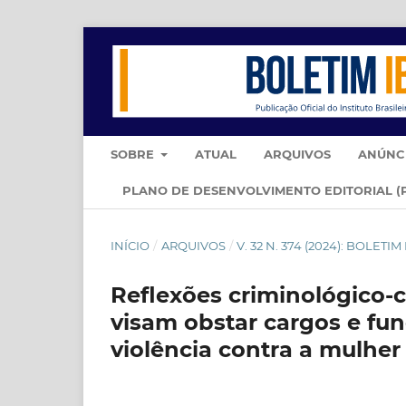
SOBRE
ATUAL
ARQUIVOS
ANÚNC
PLANO DE DESENVOLVIMENTO EDITORIAL (
INÍCIO
/
ARQUIVOS
/
V. 32 N. 374 (2024): BOLETI
Reflexões criminológico-cr
visam obstar cargos e fu
violência contra a mulher