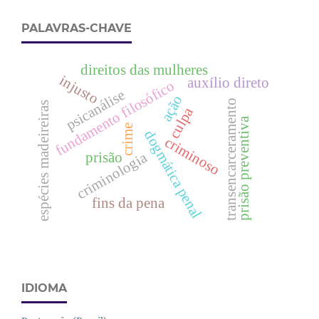
PALAVRAS-CHAVE
direitos das mulheres
injusto
auxílio direto
fundamento filosófico
psicanálise
ação
transencarceramento
espécies madeireiras
culpa
prisão preventiva
crime
dogmática penal
criminoso
criminologia
prisão
fins da pena
IDIOMA