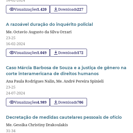
16-02-2024
Visualizações
1.420
Downloads
227
A razoável duração do inquérito policial
Me. Octavio Augusto da Silva Orzari
23-25
16-02-2024
Visualizações
1.049
Downloads
172
Caso Márcia Barbosa de Souza e a justiça de gênero na
corte interamericana de direitos humanos
Ana Paula Rodrigues Nalin, Me. André Pereira Spinieli
23-25
24-07-2024
Visualizações
4.989
Downloads
706
Decretação de medidas cautelares pessoais de ofício
Me. Gessika Christiny Drakoulakis
31-34