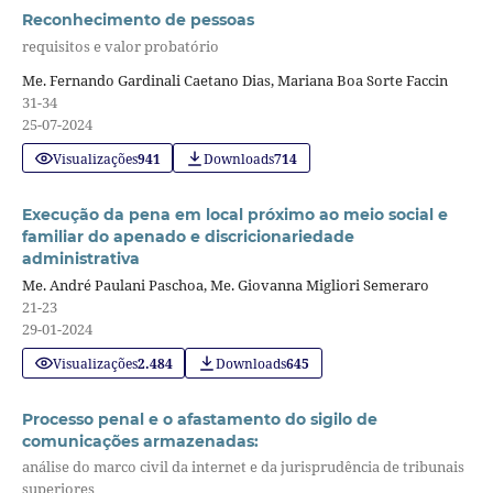
Reconhecimento de pessoas
requisitos e valor probatório
Me. Fernando Gardinali Caetano Dias, Mariana Boa Sorte Faccin
31-34
25-07-2024
Visualizações
941
Downloads
714
Execução da pena em local próximo ao meio social e
familiar do apenado e discricionariedade
administrativa
Me. André Paulani Paschoa, Me. Giovanna Migliori Semeraro
21-23
29-01-2024
Visualizações
2.484
Downloads
645
Processo penal e o afastamento do sigilo de
comunicações armazenadas:
análise do marco civil da internet e da jurisprudência de tribunais
superiores