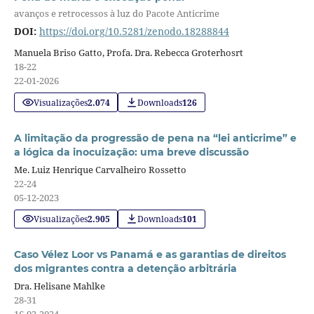
avanços e retrocessos à luz do Pacote Anticrime
DOI:
https://doi.org/10.5281/zenodo.18288844
Manuela Briso Gatto, Profa. Dra. Rebecca Groterhosrt
18-22
22-01-2026
Visualizações
2.074
Downloads
126
A limitação da progressão de pena na “lei anticrime” e
a lógica da inocuização: uma breve discussão
Me. Luiz Henrique Carvalheiro Rossetto
22-24
05-12-2023
Visualizações
2.905
Downloads
101
Caso Vélez Loor vs Panamá e as garantias de direitos
dos migrantes contra a detenção arbitrária
Dra. Helisane Mahlke
28-31