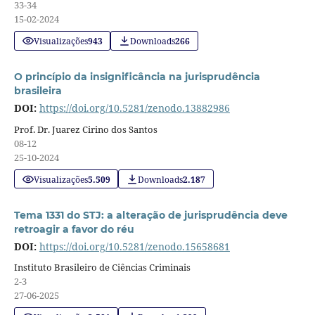
33-34
15-02-2024
Visualizações
943
Downloads
266
O princípio da insignificância na jurisprudência
brasileira
DOI:
https://doi.org/10.5281/zenodo.13882986
Prof. Dr. Juarez Cirino dos Santos
08-12
25-10-2024
Visualizações
5.509
Downloads
2.187
Tema 1331 do STJ: a alteração de jurisprudência deve
retroagir a favor do réu
DOI:
https://doi.org/10.5281/zenodo.15658681
Instituto Brasileiro de Ciências Criminais
2-3
27-06-2025