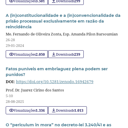
Visualizações
3.501
Downloads
299
A (in)constitucionalidade e a (in)convencionalidade da
prisão processual exclusivamente em razão da
reincidência
Me. Fernando de Oliveira Zonta, Esp. Amanda Pilon Barsoumian
26-28
29-01-2024
Visualizações
2.050
Downloads
239
Fatos puníveis em embriaguez plena podem ser
punidos?
DOI:
https://doi.org/10.5281/zenodo.16942679
Prof. Dr. Juarez Cirino dos Santos
5-10
28-08-2025
Visualizações
1.336
Downloads
1.013
O “periculum in mora” no decreto-lei 3.240/41 e as