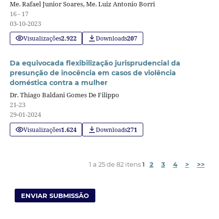
Me. Rafael Junior Soares, Me. Luiz Antonio Borri
16 - 17
03-10-2023
Visualizações
2.922
Downloads
207
Da equivocada flexibilização jurisprudencial da
presunção de inocência em casos de violência
doméstica contra a mulher
Dr. Thiago Baldani Gomes De Filippo
21-23
29-01-2024
Visualizações
1.624
Downloads
271
1 a 25 de 82 itens
1
2
3
4
>
>>
ENVIAR SUBMISSÃO