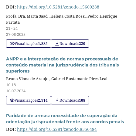
DOI:
https://doi.org/10.5281/zenodo.15660288
Profa. Dra. Marta Saad , Helena Costa Rossi, Pedro Henrique
Partata
21 - 24
27-06-2025
Visualizações
1.885
Downloads
220
ANPP e a interpretação de normas processuais de
conteúdo material na jurisprudência dos tribunais
superiores
Bruno Viana de Araujo , Gabriel Bustamante Pires Leal
16-18
16-07-2024
Visualizações
2.914
Downloads
108
Paridade de armas: necessidade de superação da
orientação jurisprudencial frente aos acordos penais
DOI:
https://doi.org/10.5281/zenodo.8356484