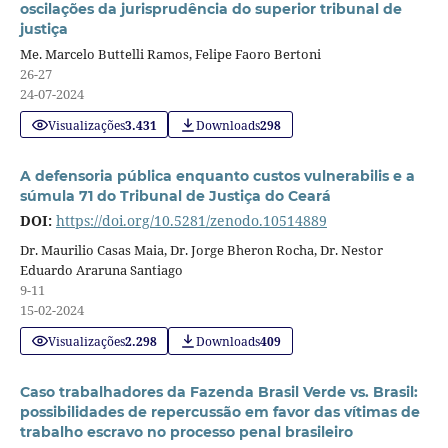
oscilações da jurisprudência do superior tribunal de
justiça
Me. Marcelo Buttelli Ramos, Felipe Faoro Bertoni
26-27
24-07-2024
Visualizações
3.431
Downloads
298
A defensoria pública enquanto custos vulnerabilis e a
súmula 71 do Tribunal de Justiça do Ceará
DOI:
https://doi.org/10.5281/zenodo.10514889
Dr. Maurilio Casas Maia, Dr. Jorge Bheron Rocha, Dr. Nestor
Eduardo Araruna Santiago
9-11
15-02-2024
Visualizações
2.298
Downloads
409
Caso trabalhadores da Fazenda Brasil Verde vs. Brasil:
possibilidades de repercussão em favor das vítimas de
trabalho escravo no processo penal brasileiro