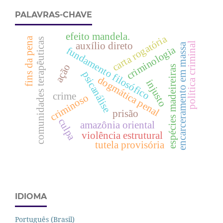
PALAVRAS-CHAVE
efeito mandela.
carta rogatória
fins da pena
comunidades terapêuticas
auxílio direto
política criminal
encarceramento em massa
criminologia
fundamento filosófico
ação
espécies madeireiras
psicanálise
dogmática penal
injusto
crime
criminoso
prisão
culpa
amazônia oriental
violência estrutural
tutela provisória
IDIOMA
Português (Brasil)