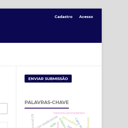
Cadastro
Acesso
ENVIAR SUBMISSÃO
PALAVRAS-CHAVE
transencarceramento
covid-19
espécies madeireiras
psicanálise
carta rogatória
estelionato
criminoso
ação
crime