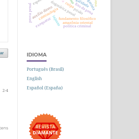
legalidade
dogmática penal
culpa
fins da pena
prova penal
auxílio direto
criminologia
prisão
injusto
exequatur
fundamento filosófico
amazônia oriental
política criminal
ar
IDIOMA
Português (Brasil)
English
Español (España)
2-4
itens