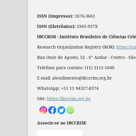
ISSN (Impresso):
1676-3661
ISSN (Eletrônico):
2965-937X
IBCCRIM - Instituto Brasileiro de Ciências Cri
Research Organization Registry (ROR):
https://r
Rua Onze de Agosto, 52 - 6° Andar - Centro - Sã
Telefone para contato: (11) 3111-1040
E-mail: atendimento@ibccrim.org.br
WhatsApp: +55 11 94327-8374
Site:
https://ibccrim.org.br
Associe-se ao IBCCRIM: