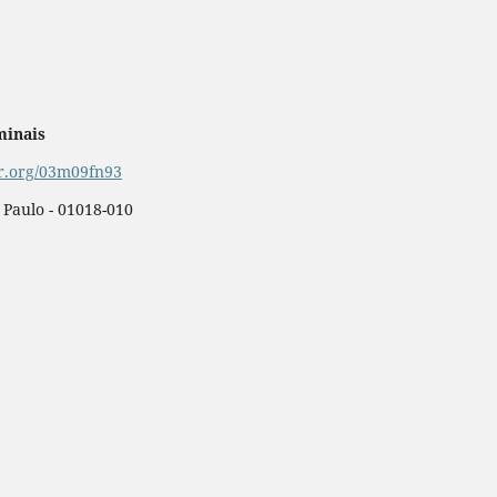
minais
or.org/03m09fn93
o Paulo - 01018-010