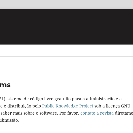
ems
21), sistema de código livre gratuito para a administração e a
e e distribuição pelo
Public Knowledge Project
sob a licença GNU
a saber mais sobre o software. Por favor,
contate a revista
diretam
submissão.