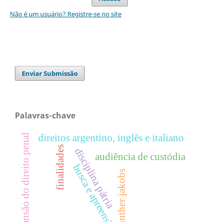
Não é um usuário? Registre-se no site
Enviar Submissão
Palavras-chave
direitos argentino, inglês e italiano
expansão do direito penal
finalidades
disciplina pátria
audiência de custódia
busca e apreensão
günther jakobs