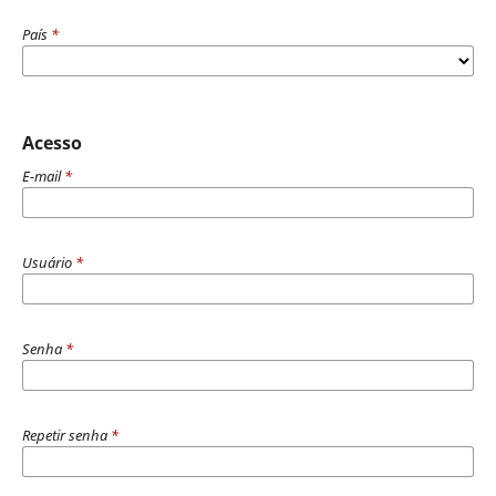
País
*
Acesso
E-mail
*
Usuário
*
Senha
*
Repetir senha
*