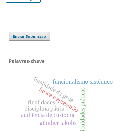
Enviar Submissão
Palavras-chave
finalidade da pena
funcionalismo sistêmico
busca e apreensão
dificuldades práticas
finalidades
disciplina pátria
audiência de custódia
günther jakobs