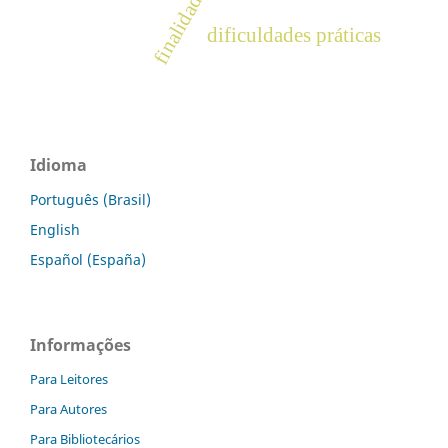
finalidades
dificuldades práticas
Idioma
Português (Brasil)
English
Español (España)
Informações
Para Leitores
Para Autores
Para Bibliotecários