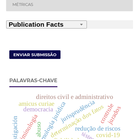
MÉTRICAS
ENVIAR SUBMISSÃO
PALAVRAS-CHAVE
direitos civil e administrativo
jurisprudência
epistemologia jurídica
amicus curiae
controle
determinação dos fatos
jurados
democracia
criminologia
investigación
abuso
redução de riscos
sistema
covid-19