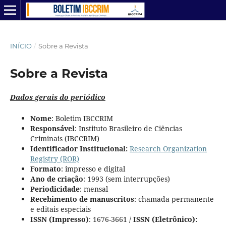
INÍCIO
/
Sobre a Revista
Sobre a Revista
Dados gerais do periódico
Nome
: Boletim IBCCRIM
Responsável
: Instituto Brasileiro de Ciências
Criminais (IBCCRIM)
Identificador Institucional:
Research Organization
Registry (ROR)
Formato
: impresso e digital
Ano de criação
: 1993 (sem interrupções)
Periodicidade
: mensal
Recebimento de manuscritos
: chamada permanente
e editais especiais
ISSN (Impresso)
: 1676-3661 /
ISSN (Eletrônico):