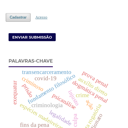
Acesso
Cadastrar
ENVIAR SUBMISSÃO
PALAVRAS-CHAVE
transencarceramento
prova penal
fundamento filosófico
criminoso
covid-19
auxílio direto
dogmática penal
exequatur
prisão
injusto
crime
psicanálise
ação
espécies madeireiras
criminologia
carta rogatória
legalidade
estelionato
culpa
fins da pena