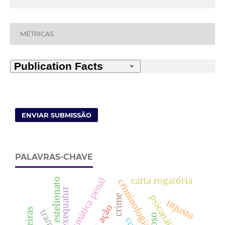
MÉTRICAS
ENVIAR SUBMISSÃO
PALAVRAS-CHAVE
carta rogatória
dogmática penal
estelionato
criminologia
exequatur
psicanálise
crime
injusto
ação