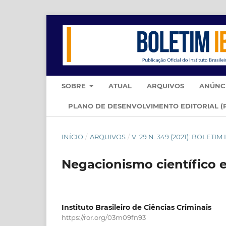
SOBRE
ATUAL
ARQUIVOS
ANÚNC
PLANO DE DESENVOLVIMENTO EDITORIAL (
INÍCIO
/
ARQUIVOS
/
V. 29 N. 349 (2021): BOLET
Negacionismo científico e
Instituto Brasileiro de Ciências Criminais
https://ror.org/03m09fn93