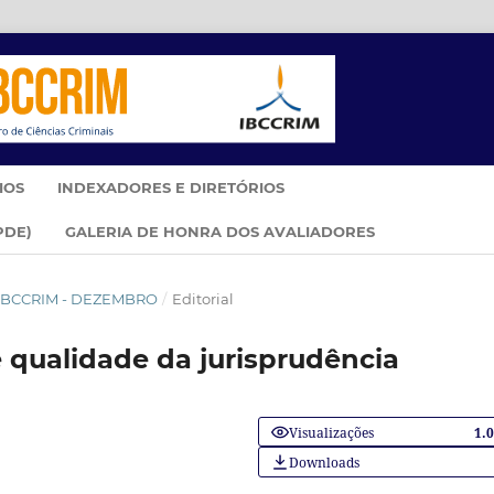
IOS
INDEXADORES E DIRETÓRIOS
PDE)
GALERIA DE HONRA DOS AVALIADORES
IM IBCCRIM - DEZEMBRO
/
Editorial
 qualidade da jurisprudência
Visualizações
1.
Downloads