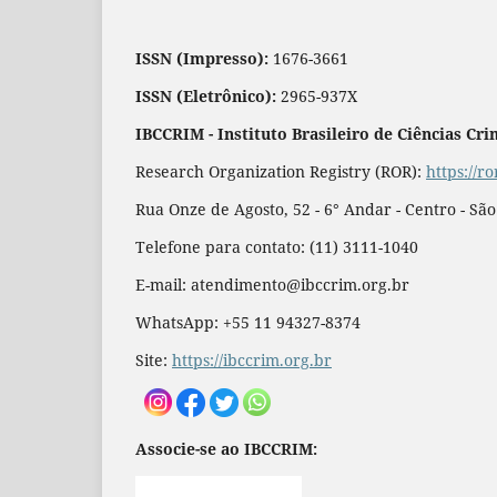
ISSN (Impresso):
1676-3661
ISSN (Eletrônico):
2965-937X
IBCCRIM - Instituto Brasileiro de Ciências Cri
Research Organization Registry (ROR):
https://r
Rua Onze de Agosto, 52 - 6° Andar - Centro - Sã
Telefone para contato: (11) 3111-1040
E-mail: atendimento@ibccrim.org.br
WhatsApp: +55 11 94327-8374
Site:
https://ibccrim.org.br
Associe-se ao IBCCRIM: