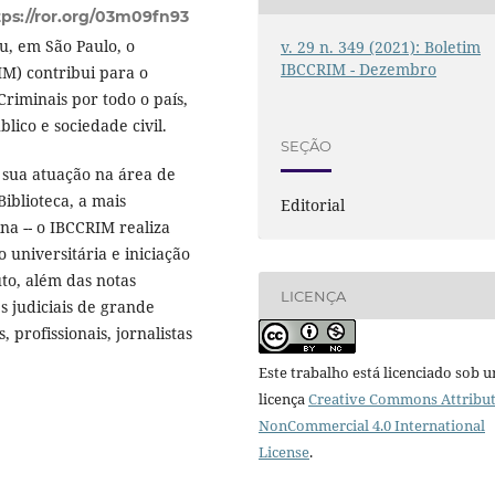
tps://ror.org/03m09fn93
, em São Paulo, o
v. 29 n. 349 (2021): Boletim
IBCCRIM - Dezembro
RIM) contribui para o
riminais por todo o país,
ico e sociedade civil.
SEÇÃO
 sua atuação na área de
Biblioteca, a mais
Editorial
na -- o IBCCRIM realiza
o universitária e iniciação
uto, além das notas
LICENÇA
es judiciais de grande
 profissionais, jornalistas
Este trabalho está licenciado sob 
licença
Creative Commons Attribut
NonCommercial 4.0 International
License
.