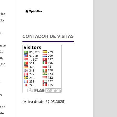
eira
odo
os
CONTADOR DE VISITAS
este
ção
o,
gio.
s
te
(Ativo desde 27.05.2025)
itos
 de