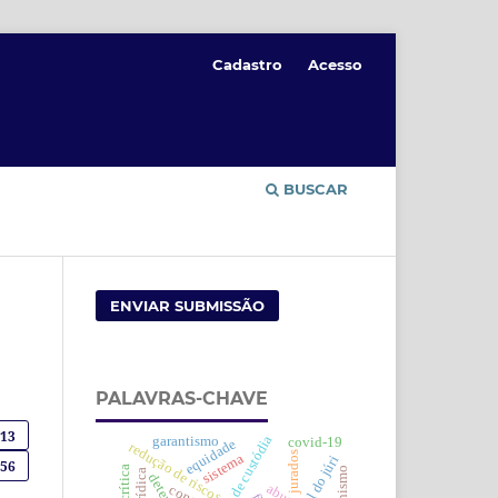
Cadastro
Acesso
BUSCAR
ENVIAR SUBMISSÃO
PALAVRAS-CHAVE
013
cadeia de custódia
garantismo
covid-19
equidade
redução de riscos
jurados
sistema
tribunal do júri
56
abuso