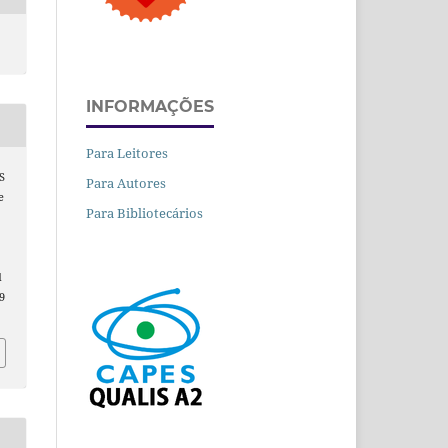
INFORMAÇÕES
Para Leitores
S
Para Autores
e
Para Bibliotecários
.
d
9