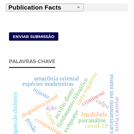
ENVIAR SUBMISSÃO
PALAVRAS-CHAVE
carta rogatória
encarceramento em massa
amazônia oriental
fundamento filosófico
espécies madeireiras
injusto
auxílio direto
criminoso
lavagem de dinheiro
dogmática penal
tutela cautelar
culpa
ação
exequatur
crime
legalidade
criminologia
prisão
psicanálise
covid-19