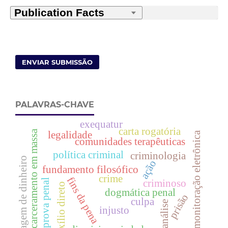
ENVIAR SUBMISSÃO
PALAVRAS-CHAVE
exequatur
carta rogatória
encarceramento em massa
legalidade
monitoração eletrônica
comunidades terapêuticas
política criminal
criminologia
lavagem de dinheiro
ação
fundamento filosófico
crime
fins da pena
prova penal
criminoso
auxílio direto
dogmática penal
prisão
culpa
psicanálise
injusto