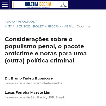
INÍCIO
/
ARQUIVOS
/
V. 30 N. 353 (2022): BOLETIM IBCCRIM - ABRIL
/
Doutrina
Considerações sobre o
populismo penal, o pacote
anticrime e notas para uma
(outra) política criminal
Dr. Bruno Tadeu Buonicore
Universidade de Frankfurt/Alemanha
Lucas Ferreira Mazete Lim
Universidade de São Paulo, USP, Brasil.