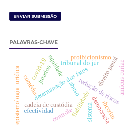
ENVIAR SUBMISSÃO
PALAVRAS-CHAVE
equidade
proibicionismo
direito penal
covid-19
tribunal do júri
amicus curiae
jurados
epistemologia jurídica
determinação dos fatos
comédia
redução de riscos
abuso
fiabilidade
democracia
ibccrim
cadeia de custódia
sistema
controle
efectividad