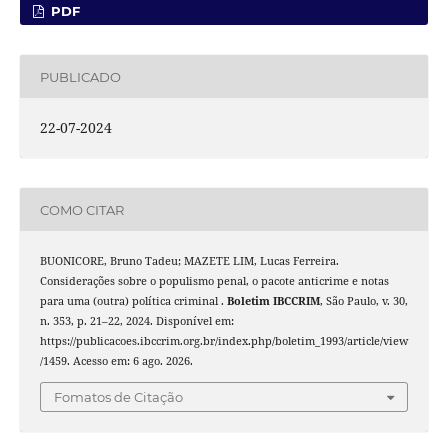
PDF
PUBLICADO
22-07-2024
COMO CITAR
BUONICORE, Bruno Tadeu; MAZETE LIM, Lucas Ferreira.
Considerações sobre o populismo penal, o pacote anticrime e notas
para uma (outra) política criminal .
Boletim IBCCRIM
, São Paulo, v. 30,
n. 353, p. 21–22, 2024. Disponível em:
https://publicacoes.ibccrim.org.br/index.php/boletim_1993/article/view
/1459. Acesso em: 6 ago. 2026.
Fomatos de Citação