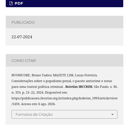
PDF
PUBLICADO
22-07-2024
COMO CITAR
BUONICORE, Bruno Tadeu; MAZETE LIM, Lucas Ferreira.
Considerações sobre o populismo penal, o pacote anticrime e notas
para uma (outra) política criminal .
Boletim IBCCRIM
, São Paulo, v. 30,
n. 353, p. 21–22, 2024. Disponível em:
https://publicacoes.ibccrim.org.br/index.php/boletim_1993/article/view
/1459. Acesso em: 6 ago. 2026.
Fomatos de Citação