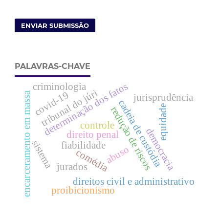
ENVIAR SUBMISSÃO
PALAVRAS-CHAVE
determinação dos fatos
criminologia
tribunal do júri
covid-19
encarceramento em massa
jurisprudência
cadeia de custódia
equidade
redução de riscos
controle
democracia
direito penal
sistema
fiabilidade
abuso
comédia
jurados
direitos civil e administrativo
proibicionismo