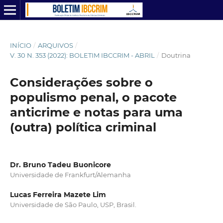
INÍCIO
/
ARQUIVOS
/
V. 30 N. 353 (2022): BOLETIM IBCCRIM - ABRIL
/
Doutrina
Considerações sobre o
populismo penal, o pacote
anticrime e notas para uma
(outra) política criminal
Dr. Bruno Tadeu Buonicore
Universidade de Frankfurt/Alemanha
Lucas Ferreira Mazete Lim
Universidade de São Paulo, USP, Brasil.