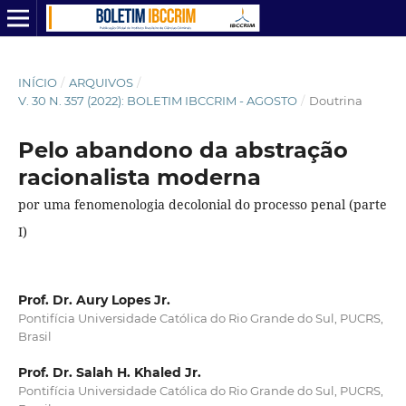
INÍCIO
/
ARQUIVOS
/
V. 30 N. 357 (2022): BOLETIM IBCCRIM - AGOSTO
/
Doutrina
Pelo abandono da abstração
racionalista moderna
por uma fenomenologia decolonial do processo penal (parte
I)
Prof. Dr. Aury Lopes Jr.
Pontifícia Universidade Católica do Rio Grande do Sul, PUCRS,
Brasil
Prof. Dr. Salah H. Khaled Jr.
Pontifícia Universidade Católica do Rio Grande do Sul, PUCRS,