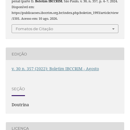
penal (parte I).
Boletim IBCCRIM
, São Paulo, v. 30, n. 357, p. 4–7, 2024.
Disponível em:
https://publicacoes.ibccrim.org.br/index.php/boletim_1993/article/view
/1501. Acesso em: 10 ago. 2026.
Fomatos de Citação
EDIÇÃO
v. 30 n. 357 (2022): Boletim IBCCRIM - Agosto
SEÇÃO
Doutrina
LICENÇA