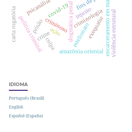
fins da pena
encarceramento em massa
psicanálise
dogmática penal
covid-19
injusto
carta rogatória
criminologia
violência estrutural
política criminal
exequatur
criminoso
prisão
estelionato
ação
crime
culpa
amazônia oriental
IDIOMA
Português (Brasil)
English
Español (España)