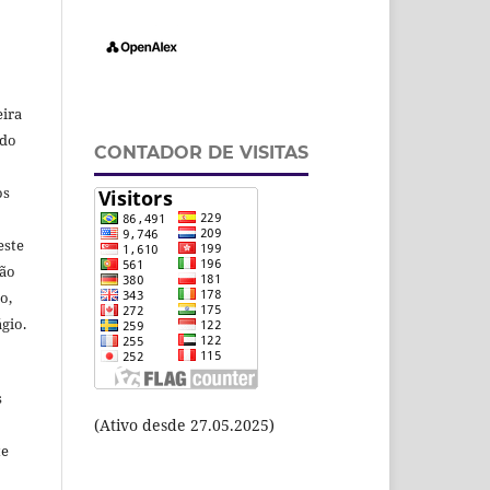
eira
odo
CONTADOR DE VISITAS
os
este
ção
o,
gio.
s
(Ativo desde 27.05.2025)
te