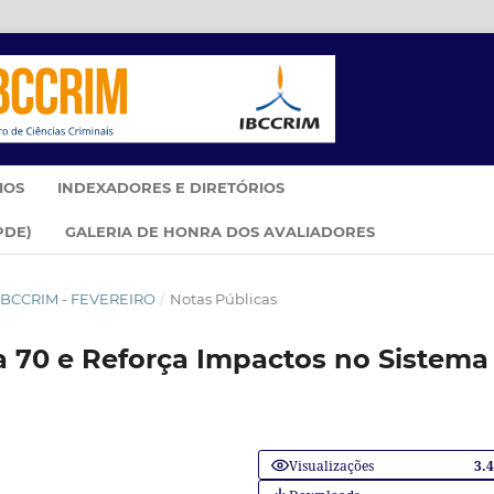
IOS
INDEXADORES E DIRETÓRIOS
PDE)
GALERIA DE HONRA DOS AVALIADORES
M IBCCRIM - FEVEREIRO
/
Notas Públicas
 70 e Reforça Impactos no Sistema
Visualizações
3.