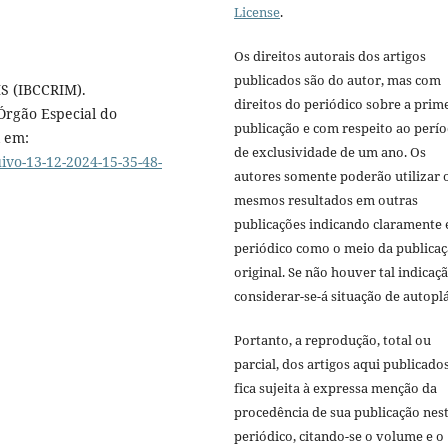
License
.
Os direitos autorais dos artigos
publicados são do autor, mas com
S (IBCCRIM).
direitos do periódico sobre a prim
Órgão Especial do
publicação e com respeito ao perí
l em:
de exclusividade de um ano. Os
ivo-13-12-2024-15-35-48-
autores somente poderão utilizar 
mesmos resultados em outras
publicações indicando claramente 
periódico como o meio da publica
original. Se não houver tal indicaçã
considerar-se-á situação de autoplá
Portanto, a reprodução, total ou
parcial, dos artigos aqui publicado
fica sujeita à expressa menção da
procedência de sua publicação nes
periódico, citando-se o volume e o