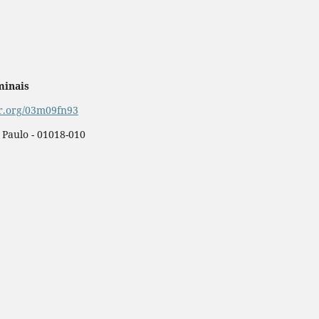
minais
or.org/03m09fn93
o Paulo - 01018-010