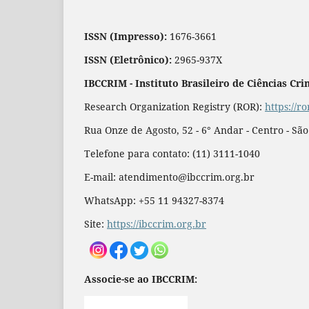
ISSN (Impresso):
1676-3661
ISSN (Eletrônico):
2965-937X
IBCCRIM - Instituto Brasileiro de Ciências Cri
Research Organization Registry (ROR):
https://r
Rua Onze de Agosto, 52 - 6° Andar - Centro - Sã
Telefone para contato: (11) 3111-1040
E-mail: atendimento@ibccrim.org.br
WhatsApp: +55 11 94327-8374
Site:
https://ibccrim.org.br
Associe-se ao IBCCRIM: