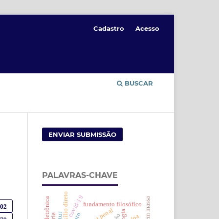
Cadastro
Acesso
BUSCAR
ENVIAR SUBMISSÃO
PALAVRAS-CHAVE
auxílio direto
covid-19
fundamento filosófico
402
ação
culpa