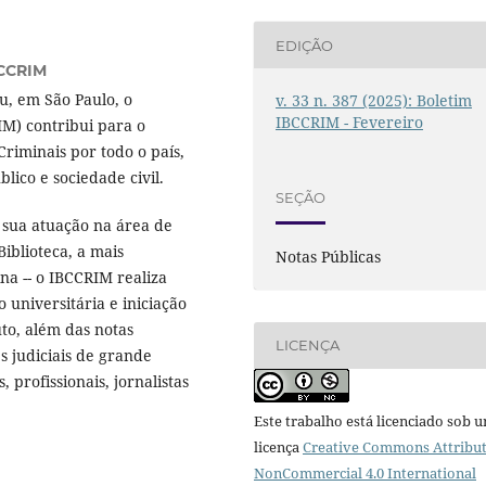
EDIÇÃO
CCRIM
, em São Paulo, o
v. 33 n. 387 (2025): Boletim
IBCCRIM - Fevereiro
RIM) contribui para o
riminais por todo o país,
ico e sociedade civil.
SEÇÃO
 sua atuação na área de
Biblioteca, a mais
Notas Públicas
na -- o IBCCRIM realiza
o universitária e iniciação
uto, além das notas
LICENÇA
es judiciais de grande
 profissionais, jornalistas
Este trabalho está licenciado sob 
licença
Creative Commons Attribut
NonCommercial 4.0 International