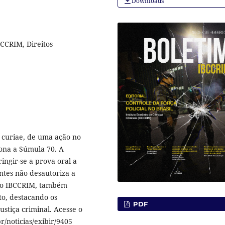
Downloads
BCCRIM, Direitos
curiae, de uma ação no
iona a Súmula 70. A
ingir-se a prova oral a
ntes não desautoriza a
 do IBCCRIM, também
to, destacando os
PDF
ustiça criminal. Acesse o
r/noticias/exibir/9405