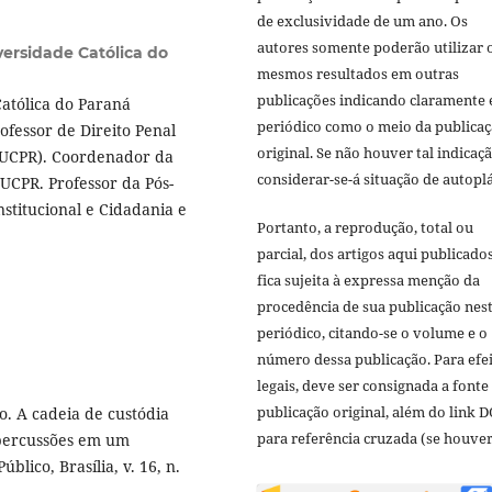
de exclusividade de um ano. Os
autores somente poderão utilizar 
versidade Católica do
mesmos resultados em outras
publicações indicando claramente 
Católica do Paraná
periódico como o meio da publica
ofessor de Direito Penal
original. Se não houver tal indicaçã
(PUCPR). Coordenador da
considerar-se-á situação de autoplá
UCPR. Professor da Pós-
nstitucional e Cidadania e
Portanto, a reprodução, total ou
parcial, dos artigos aqui publicado
fica sujeita à expressa menção da
procedência de sua publicação nes
periódico, citando-se o volume e o
número dessa publicação. Para efe
legais, deve ser consignada a fonte
publicação original, além do link D
. A cadeia de custódia
para referência cruzada (se houver
epercussões em um
lico, Brasília, v. 16, n.