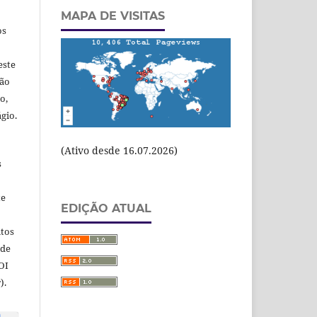
MAPA DE VISITAS
os
este
ção
o,
gio.
(Ativo desde 16.07.2026)
s
te
EDIÇÃO ATUAL
itos
 de
OI
).