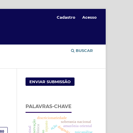
Cadastro
Acesso
BUSCAR
ENVIAR SUBMISSÃO
PALAVRAS-CHAVE
discricionariedade
soberania nacional
injusto
ação
amazônia oriental
dogmática penal
480
psicanálise