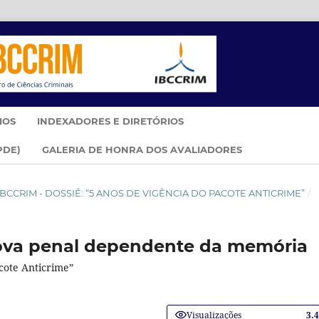
IOS
INDEXADORES E DIRETÓRIOS
PDE)
GALERIA DE HONRA DOS AVALIADORES
IM IBCCRIM - DOSSIÊ: “5 ANOS DE VIGÊNCIA DO PACOTE ANTICRIME”
/
rova penal dependente da memória
acote Anticrime”
Visualizações
3.