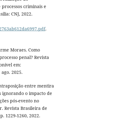
processos criminais e
ília: CNJ, 2022.
2122763ab612da6997.pdf
.
herme Moraes. Como
rocesso penal? Revista
ponível em:
 ago. 2025.
ontraposição entre mentira
s ignorando o impacto de
ções pós-evento no
. Revista Brasileira de
, p. 1229-1260, 2022.