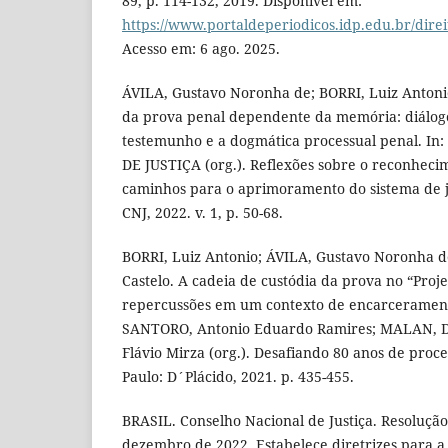
89, p. 114-132, 2019. Disponível em:
https://www.portaldeperiodicos.idp.edu.br/direi
Acesso em: 6 ago. 2025.
ÁVILA, Gustavo Noronha de; BORRI, Luiz Antonio
da prova penal dependente da memória: diálogo
testemunho e a dogmática processual penal. 
DE JUSTIÇA (org.). Reflexões sobre o reconheci
caminhos para o aprimoramento do sistema de jus
CNJ, 2022. v. 1, p. 50-68.
BORRI, Luiz Antonio; ÁVILA, Gustavo Noronha 
Castelo. A cadeia de custódia da prova no “Proje
repercussões em um contexto de encarcerament
SANTORO, Antonio Eduardo Ramires; MALAN, 
Flávio Mirza (org.). Desafiando 80 anos de proce
Paulo: D´Plácido, 2021. p. 435-455.
BRASIL. Conselho Nacional de Justiça. Resolução
dezembro de 2022. Estabelece diretrizes para a