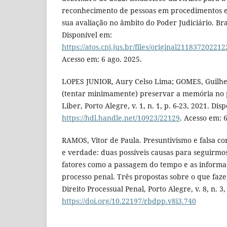
reconhecimento de pessoas em procedimentos e 
sua avaliação no âmbito do Poder Judiciário. Bras
Disponível em:
https://atos.cnj.jus.br/files/original211837202
Acesso em: 6 ago. 2025.
LOPES JUNIOR, Aury Celso Lima; GOMES, Guil
(tentar minimamente) preservar a memória no p
Liber, Porto Alegre, v. 1, n. 1, p. 6-23, 2021. Dis
https://hdl.handle.net/10923/22129
. Acesso em: 6
RAMOS, Vitor de Paula. Presuntivismo e falsa c
e verdade: duas possíveis causas para seguirmo
fatores como a passagem do tempo e as informa
processo penal. Três propostas sobre o que fazer
Direito Processual Penal, Porto Alegre, v. 8, n. 3
https://doi.org/10.22197/rbdpp.v8i3.740