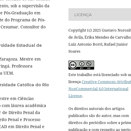
ento, sob a supervisão da
 de Pós-Graduação em
LICENÇA
te do Programa de Pós-
 Cesumar. Consultor do
Copyright (c) 2025 Gustavo Noron
de Ávila, Érika Mendes de Carvalho
Luiz Antonio Borri, Rafael Junior
rsidade Estadual de
Soares
 Zaragoza. Mestre em
ringá. Professora
da UEM.
Este trabalho está licenciado sob 
licença
Creative Commons Attribut
rsidade Católica do Rio
NonCommercial 4.0 International
License
.
stre em Ciências
o com láurea acadêmica
Os direitos autorais dos artigos
 de Direito Penal da
publicados são do autor, mas com
ito Penal e Processo
direitos do periódico sobre a prim
EAD em Direito Penal e
publicação e com respeito ao perí