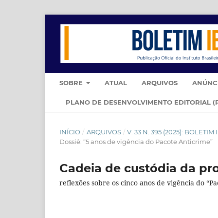
SOBRE
ATUAL
ARQUIVOS
ANÚNC
PLANO DE DESENVOLVIMENTO EDITORIAL (
INÍCIO
/
ARQUIVOS
/
V. 33 N. 395 (2025): BOLET
Dossiê: “5 anos de vigência do Pacote Anticrime”
Cadeia de custódia da p
reflexões sobre os cinco anos de vigência do “P