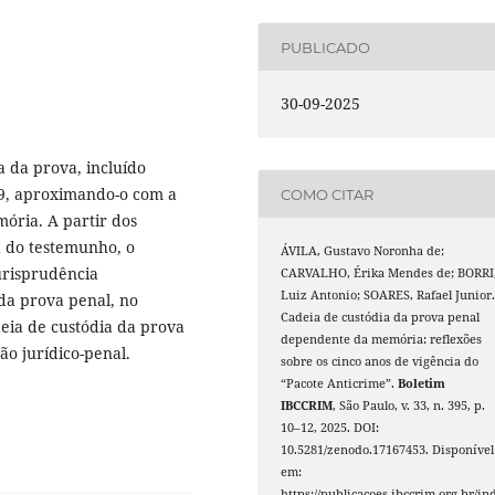
PUBLICADO
30-09-2025
a da prova, incluído
19, aproximando-o com a
COMO CITAR
ória. A partir dos
a do testemunho, o
ÁVILA, Gustavo Noronha de;
urisprudência
CARVALHO, Érika Mendes de; BORRI
Luiz Antonio; SOARES, Rafael Junior
da prova penal, no
Cadeia de custódia da prova penal
eia de custódia da prova
dependente da memória: reflexões
o jurídico-penal.
sobre os cinco anos de vigência do
“Pacote Anticrime”.
Boletim
IBCCRIM
, São Paulo, v. 33, n. 395, p.
10–12, 2025. DOI:
10.5281/zenodo.17167453. Disponível
em:
https://publicacoes.ibccrim.org.br/in