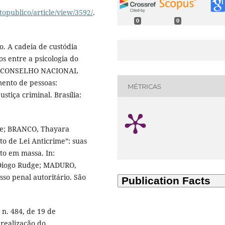
topublico/article/view/3592/
.
0
0
. A cadeia de custódia
s entre a psicologia do
In: CONSELHO NACIONAL
mento de pessoas:
MÉTRICAS
tiça criminal. Brasília:
de; BRANCO, Thayara
to de Lei Anticrime”: suas
o em massa. In:
Diogo Rudge; MADURO,
sso penal autoritário. São
 n. 484, de 19 de
 realização do