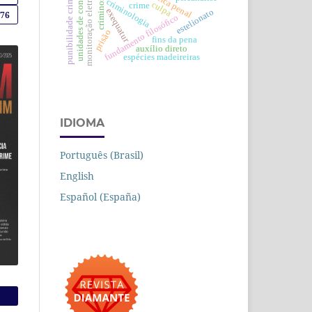
unidades de conservação
monitoração eletrônica
punibilidade criminal
criminoso
criminologia
culpa
crime
exequatur
estelionato
476
fundamento filosófico
prisão
fins da pena
auxílio direto
espécies madeireiras
IDIOMA
Português (Brasil)
English
Español (España)