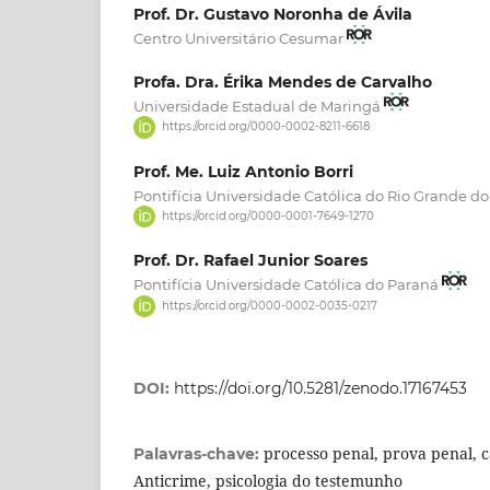
Prof. Dr. Gustavo Noronha de Ávila
Centro Universitário Cesumar
Profa. Dra. Érika Mendes de Carvalho
Universidade Estadual de Maringá
https://orcid.org/0000-0002-8211-6618
Prof. Me. Luiz Antonio Borri
Pontifícia Universidade Católica do Rio Grande do
https://orcid.org/0000-0001-7649-1270
Prof. Dr. Rafael Junior Soares
Pontifícia Universidade Católica do Paraná
https://orcid.org/0000-0002-0035-0217
DOI:
https://doi.org/10.5281/zenodo.17167453
processo penal, prova penal, c
Palavras-chave:
Anticrime, psicologia do testemunho