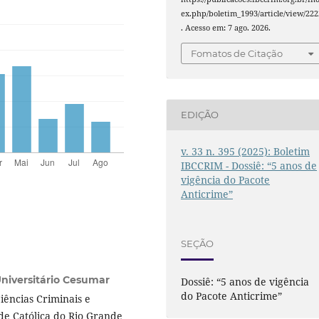
ex.php/boletim_1993/article/view/222
. Acesso em: 7 ago. 2026.
Fomatos de Citação
EDIÇÃO
v. 33 n. 395 (2025): Boletim
IBCCRIM - Dossiê: “5 anos de
vigência do Pacote
Anticrime”
SEÇÃO
niversitário Cesumar
Dossiê: “5 anos de vigência
do Pacote Anticrime”
iências Criminais e
de Católica do Rio Grande