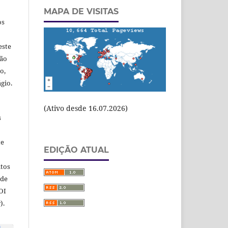
MAPA DE VISITAS
os
este
ção
o,
gio.
(Ativo desde 16.07.2026)
s
te
EDIÇÃO ATUAL
itos
 de
OI
).