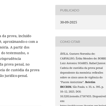
PUBLICADO
30-09-2025
a da prova, incluído
19, aproximando-o com a
COMO CITAR
ória. A partir dos
a do testemunho, o
ÁVILA, Gustavo Noronha de;
urisprudência
CARVALHO, Érika Mendes de; BORRI
Luiz Antonio; SOARES, Rafael Junior
da prova penal, no
Cadeia de custódia da prova penal
eia de custódia da prova
dependente da memória: reflexões
o jurídico-penal.
sobre os cinco anos de vigência do
“Pacote Anticrime”.
Boletim
IBCCRIM
, São Paulo, v. 33, n. 395, p.
10–12, 2025. DOI:
10.5281/zenodo.17167453. Disponível
em:
https://publicacoes.ibccrim.org.br/in