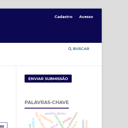
Cadastro
Acesso
BUSCAR
ENVIAR SUBMISSÃO
PALAVRAS-CHAVE
monitoração eletrônica
auxílio direto
fins da pena
exequatur
psicanálise
prisão
480