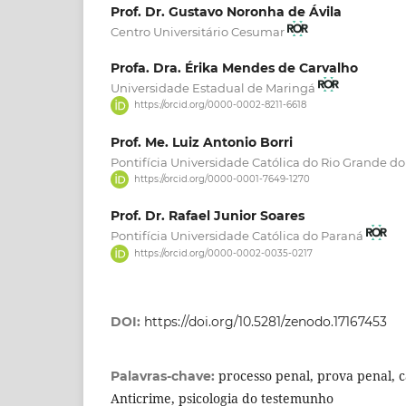
Prof. Dr. Gustavo Noronha de Ávila
Centro Universitário Cesumar
Profa. Dra. Érika Mendes de Carvalho
Universidade Estadual de Maringá
https://orcid.org/0000-0002-8211-6618
Prof. Me. Luiz Antonio Borri
Pontifícia Universidade Católica do Rio Grande do
https://orcid.org/0000-0001-7649-1270
Prof. Dr. Rafael Junior Soares
Pontifícia Universidade Católica do Paraná
https://orcid.org/0000-0002-0035-0217
DOI:
https://doi.org/10.5281/zenodo.17167453
processo penal, prova penal, c
Palavras-chave:
Anticrime, psicologia do testemunho