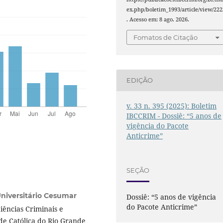
ex.php/boletim_1993/article/view/222
. Acesso em: 8 ago. 2026.
Fomatos de Citação
EDIÇÃO
v. 33 n. 395 (2025): Boletim
IBCCRIM - Dossiê: “5 anos de
vigência do Pacote
Anticrime”
SEÇÃO
niversitário Cesumar
Dossiê: “5 anos de vigência
do Pacote Anticrime”
iências Criminais e
de Católica do Rio Grande