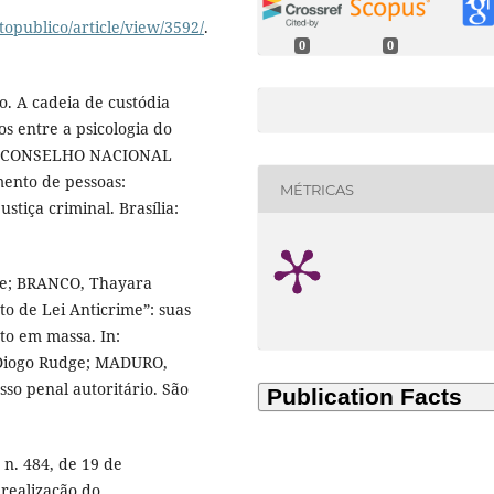
topublico/article/view/3592/
.
0
0
. A cadeia de custódia
s entre a psicologia do
In: CONSELHO NACIONAL
mento de pessoas:
MÉTRICAS
tiça criminal. Brasília:
de; BRANCO, Thayara
to de Lei Anticrime”: suas
o em massa. In:
Diogo Rudge; MADURO,
sso penal autoritário. São
 n. 484, de 19 de
 realização do