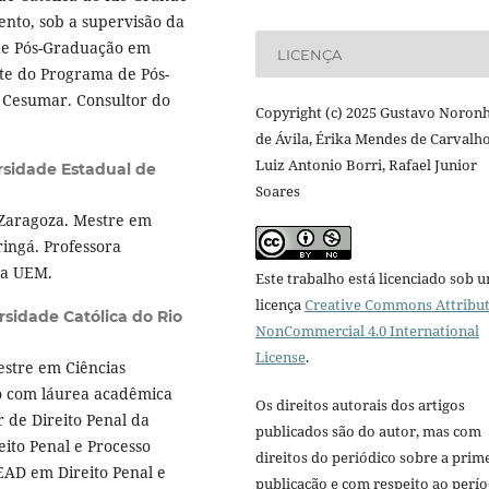
ento, sob a supervisão da
 de Pós-Graduação em
LICENÇA
te do Programa de Pós-
 Cesumar. Consultor do
Copyright (c) 2025 Gustavo Noron
de Ávila, Érika Mendes de Carvalho
Luiz Antonio Borri, Rafael Junior
rsidade Estadual de
Soares
 Zaragoza. Mestre em
ringá. Professora
da UEM.
Este trabalho está licenciado sob 
licença
Creative Commons Attribut
rsidade Católica do Rio
NonCommercial 4.0 International
License
.
stre em Ciências
o com láurea acadêmica
Os direitos autorais dos artigos
 de Direito Penal da
publicados são do autor, mas com
ito Penal e Processo
direitos do periódico sobre a prim
EAD em Direito Penal e
publicação e com respeito ao perí