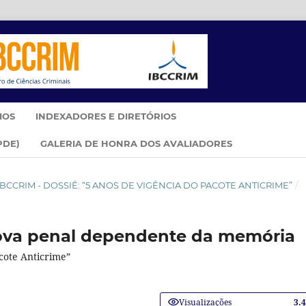
IOS
INDEXADORES E DIRETÓRIOS
PDE)
GALERIA DE HONRA DOS AVALIADORES
IM IBCCRIM - DOSSIÊ: “5 ANOS DE VIGÊNCIA DO PACOTE ANTICRIME”
/
rova penal dependente da memória
acote Anticrime”
Visualizações
3.