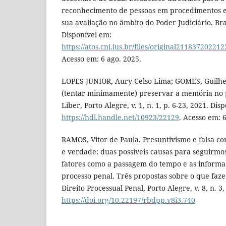
reconhecimento de pessoas em procedimentos e 
sua avaliação no âmbito do Poder Judiciário. Bras
Disponível em:
https://atos.cnj.jus.br/files/original211837202
Acesso em: 6 ago. 2025.
LOPES JUNIOR, Aury Celso Lima; GOMES, Guil
(tentar minimamente) preservar a memória no p
Liber, Porto Alegre, v. 1, n. 1, p. 6-23, 2021. Dis
https://hdl.handle.net/10923/22129
. Acesso em: 6
RAMOS, Vitor de Paula. Presuntivismo e falsa c
e verdade: duas possíveis causas para seguirmo
fatores como a passagem do tempo e as informa
processo penal. Três propostas sobre o que fazer
Direito Processual Penal, Porto Alegre, v. 8, n. 3
https://doi.org/10.22197/rbdpp.v8i3.740