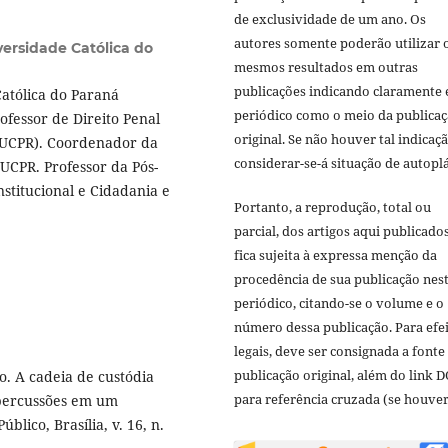
de exclusividade de um ano. Os
autores somente poderão utilizar 
versidade Católica do
mesmos resultados em outras
publicações indicando claramente 
Católica do Paraná
periódico como o meio da publica
ofessor de Direito Penal
original. Se não houver tal indicaçã
(PUCPR). Coordenador da
considerar-se-á situação de autoplá
UCPR. Professor da Pós-
nstitucional e Cidadania e
Portanto, a reprodução, total ou
parcial, dos artigos aqui publicado
fica sujeita à expressa menção da
procedência de sua publicação nes
periódico, citando-se o volume e o
número dessa publicação. Para efe
legais, deve ser consignada a fonte
publicação original, além do link D
. A cadeia de custódia
para referência cruzada (se houver
epercussões em um
lico, Brasília, v. 16, n.