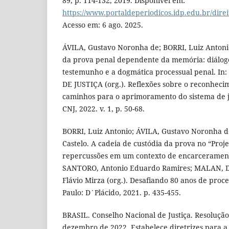
89, p. 114-132, 2019. Disponível em:
https://www.portaldeperiodicos.idp.edu.br/direi
Acesso em: 6 ago. 2025.
ÁVILA, Gustavo Noronha de; BORRI, Luiz Antonio
da prova penal dependente da memória: diálogo
testemunho e a dogmática processual penal. 
DE JUSTIÇA (org.). Reflexões sobre o reconheci
caminhos para o aprimoramento do sistema de jus
CNJ, 2022. v. 1, p. 50-68.
BORRI, Luiz Antonio; ÁVILA, Gustavo Noronha 
Castelo. A cadeia de custódia da prova no “Proje
repercussões em um contexto de encarcerament
SANTORO, Antonio Eduardo Ramires; MALAN, 
Flávio Mirza (org.). Desafiando 80 anos de proce
Paulo: D´Plácido, 2021. p. 435-455.
BRASIL. Conselho Nacional de Justiça. Resolução
dezembro de 2022. Estabelece diretrizes para a