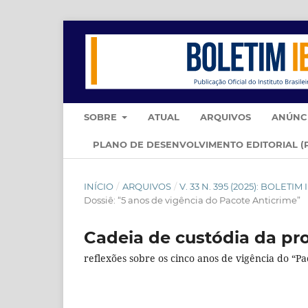
SOBRE
ATUAL
ARQUIVOS
ANÚNC
PLANO DE DESENVOLVIMENTO EDITORIAL (
INÍCIO
/
ARQUIVOS
/
V. 33 N. 395 (2025): BOLET
Dossiê: “5 anos de vigência do Pacote Anticrime”
Cadeia de custódia da p
reflexões sobre os cinco anos de vigência do “P