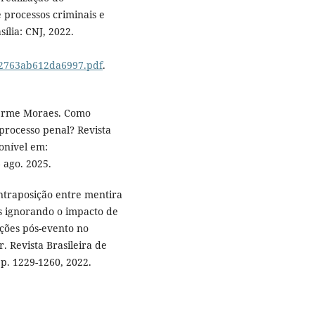
processos criminais e
ília: CNJ, 2022.
2122763ab612da6997.pdf
.
herme Moraes. Como
rocesso penal? Revista
ponível em:
 ago. 2025.
ontraposição entre mentira
s ignorando o impacto de
ções pós-evento no
. Revista Brasileira de
, p. 1229-1260, 2022.