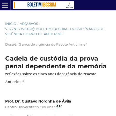
INÍCIO
/
ARQUIVOS
/
V. 33 N. 395 (2025): BOLETIM IBCCRIM - DOSSIÊ: “5 ANOS DE
VIGÊNCIA DO PACOTE ANTICRIME”
/
Dossiê: “5 anos de vigência do Pacote Anticrime”
Cadeia de custódia da prova
penal dependente da memória
reflexões sobre os cinco anos de vigência do “Pacote
Anticrime”
Prof. Dr. Gustavo Noronha de Ávila
Centro Universitário Cesumar