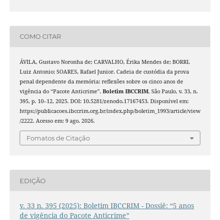
COMO CITAR
ÁVILA, Gustavo Noronha de; CARVALHO, Érika Mendes de; BORRI,
Luiz Antonio; SOARES, Rafael Junior. Cadeia de custódia da prova
penal dependente da memória: reflexões sobre os cinco anos de
vigência do “Pacote Anticrime”.
Boletim IBCCRIM
, São Paulo, v. 33, n.
395, p. 10–12, 2025. DOI: 10.5281/zenodo.17167453. Disponível em:
https://publicacoes.ibccrim.org.br/index.php/boletim_1993/article/view
/2222. Acesso em: 9 ago. 2026.
Fomatos de Citação
EDIÇÃO
v. 33 n. 395 (2025): Boletim IBCCRIM - Dossiê: “5 anos
de vigência do Pacote Anticrime”