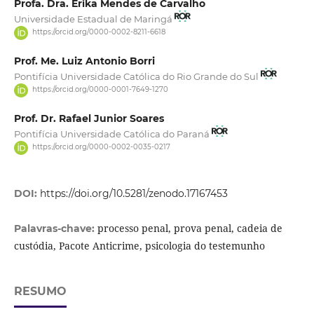
Profa. Dra. Érika Mendes de Carvalho
Universidade Estadual de Maringá
https://orcid.org/0000-0002-8211-6618
Prof. Me. Luiz Antonio Borri
Pontifícia Universidade Católica do Rio Grande do Sul
https://orcid.org/0000-0001-7649-1270
Prof. Dr. Rafael Junior Soares
Pontifícia Universidade Católica do Paraná
https://orcid.org/0000-0002-0035-0217
DOI:
https://doi.org/10.5281/zenodo.17167453
processo penal, prova penal, cadeia de
Palavras-chave:
custódia, Pacote Anticrime, psicologia do testemunho
RESUMO