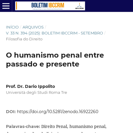
INÍCIO
/
ARQUIVOS
/
V. 33 N. 394 (2025): BOLETIM IBCCRIM - SETEMBRO
/
Filosofia do Direito
O humanismo penal entre
passado e presente
Prof. Dr. Dario Ippolito
Università degli Studi Roma Tre
DOI:
https://doi.org/10.5281/zenodo.16922260
Direito Penal, humanismo penal,
Palavras-chave: