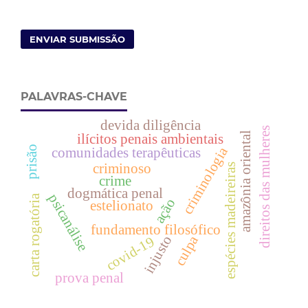
ENVIAR SUBMISSÃO
PALAVRAS-CHAVE
devida diligência
direitos das mulheres
amazônia oriental
ilícitos penais ambientais
criminologia
prisão
comunidades terapêuticas
criminoso
espécies madeireiras
crime
dogmática penal
psicanálise
carta rogatória
ação
estelionato
fundamento filosófico
culpa
injusto
covid-19
prova penal