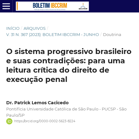
INÍCIO
/
ARQUIVOS
/
V. 31 N. 367 (2023): BOLETIM IBCCRIM - JUNHO
/
Doutrina
O sistema progressivo brasileiro
e suas contradições: para uma
leitura crítica do direito de
execução penal
Dr. Patrick Lemos Cacicedo
Pontifícia Universidade Católica de São Paulo - PUCSP - São
Paulo/SP
https://orcid.org/0000-0002-5623-8224