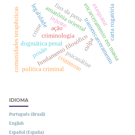
fins da pena
encarceramento em massa
exequatur
legalidade
carta rogatória
amazônia oriental
comunidades terapêuticas
injusto
transencarceramento
crime
ação
criminologia
fundamento filosófico
culpa
dogmática penal
prisão
psicanálise
criminoso
política criminal
IDIOMA
Português (Brasil)
English
Español (España)