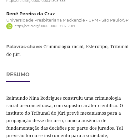
https://orcid.org/0000-0003-1303-3381
Renê Pereira da Cruz
Universidade Presbiteriana Mackenzie - UPM - São Paulo/SP
https://orcid.org/0000-0001-9502-7019
Criminologia racial, Esterótipo, Tribunal
Palavras-chave:
do Júri
RESUMO
Raimundo Nina Rodrigues construiu uma criminologia
racial preconceituosa, com suposto caráter científico. O
instituto do Tribunal do Júri prevê mecanismos para a
propagação desse discurso, como a ausência de
fundamentação das decisões por parte dos jurados. Tal
previsão torna-se instrumento para a sociedade,