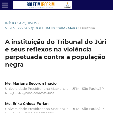
INÍCIO
/
ARQUIVOS
/
V. 31 N. 366 (2023): BOLETIM IBCCRIM - MAIO
/
Doutrina
A instituição do Tribunal do Júri
e seus reflexos na violência
perpetuada contra a população
negra
Me. Mariana Secorun Inácio
Universidade Presbiteriana Mackenzie - UPM - São Paulo/SP
https://orcid.org/0000-0001-6160-7058
Me. Erika Chioca Furlan
Universidade Presbiteriana Mackenzie - UPM - São Paulo/SP