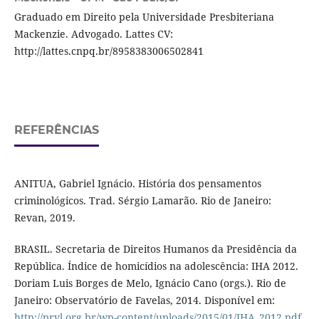
Graduado em Direito pela Universidade Presbiteriana
Mackenzie. Advogado. Lattes CV:
http://lattes.cnpq.br/8958383006502841
REFERÊNCIAS
ANITUA, Gabriel Ignácio. História dos pensamentos
criminológicos. Trad. Sérgio Lamarão. Rio de Janeiro:
Revan, 2019.
BRASIL. Secretaria de Direitos Humanos da Presidência da
República. Índice de homicídios na adolescência: IHA 2012.
Doriam Luis Borges de Melo, Ignácio Cano (orgs.). Rio de
Janeiro: Observatório de Favelas, 2014. Disponível em:
http://prvl.org.br/wp-content/uploads/2015/01/IHA_2012.pdf