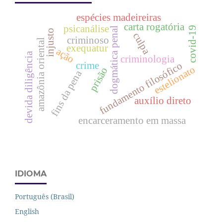
espécies madeireiras
carta rogatória
psicanálise
covid-19
dogmática penal
injusto
culpa
criminoso
amazônia oriental
exequatur
ação
devida diligência
criminologia
crime
fundamento filosófico
estelionato
prisão
fins da pena
auxílio direto
encarceramento em massa
IDIOMA
Português (Brasil)
English