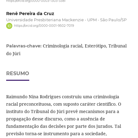
https://orcid.org/0000-0003-1303-3381
Renê Pereira da Cruz
Universidade Presbiteriana Mackenzie - UPM - São Paulo/SP
https://orcid.org/0000-0001-9502-7019
Criminologia racial, Esterótipo, Tribunal
Palavras-chave:
do Júri
RESUMO
Raimundo Nina Rodrigues construiu uma criminologia
racial preconceituosa, com suposto caráter científico. O
instituto do Tribunal do Júri prevê mecanismos para a
propagação desse discurso, como a ausência de
fundamentação das decisões por parte dos jurados. Tal
previsão torna-se instrumento para a sociedade,