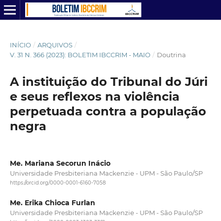
INÍCIO
/
ARQUIVOS
/
V. 31 N. 366 (2023): BOLETIM IBCCRIM - MAIO
/
Doutrina
A instituição do Tribunal do Júri
e seus reflexos na violência
perpetuada contra a população
negra
Me. Mariana Secorun Inácio
Universidade Presbiteriana Mackenzie - UPM - São Paulo/SP
https://orcid.org/0000-0001-6160-7058
Me. Erika Chioca Furlan
Universidade Presbiteriana Mackenzie - UPM - São Paulo/SP