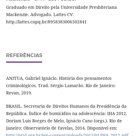
Graduado em Direito pela Universidade Presbiteriana
Mackenzie. Advogado. Lattes CV:
http://lattes.cnpq.br/8958383006502841
REFERÊNCIAS
ANITUA, Gabriel Ignácio. História dos pensamentos
criminológicos. Trad. Sérgio Lamarão. Rio de Janeiro:
Revan, 2019.
BRASIL. Secretaria de Direitos Humanos da Presidência da
República. Índice de homicídios na adolescência: IHA 2012.
Doriam Luis Borges de Melo, Ignácio Cano (orgs.). Rio de
Janeiro: Observatório de Favelas, 2014. Disponível em:
http://prvl.org.br/wp-content/uploads/2015/01/IHA_2012.pdf