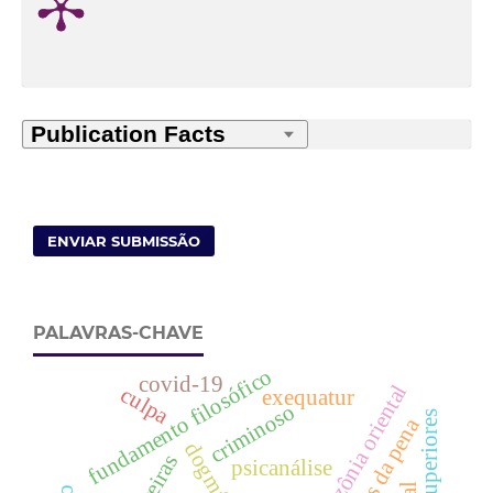
ENVIAR SUBMISSÃO
PALAVRAS-CHAVE
fundamento filosófico
covid-19
amazônia oriental
culpa
exequatur
criminoso
fins da pena
psicanálise