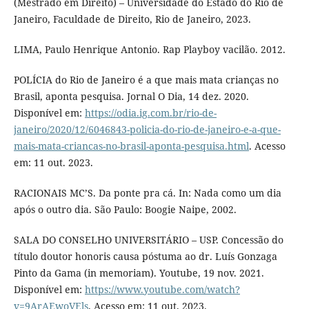
(Mestrado em Direito) – Universidade do Estado do Rio de
Janeiro, Faculdade de Direito, Rio de Janeiro, 2023.
LIMA, Paulo Henrique Antonio. Rap Playboy vacilão. 2012.
POLÍCIA do Rio de Janeiro é a que mais mata crianças no
Brasil, aponta pesquisa. Jornal O Dia, 14 dez. 2020.
Disponível em:
https://odia.ig.com.br/rio-de-
janeiro/2020/12/6046843-policia-do-rio-de-janeiro-e-a-que-
mais-mata-criancas-no-brasil-aponta-pesquisa.html
. Acesso
em: 11 out. 2023.
RACIONAIS MC’S. Da ponte pra cá. In: Nada como um dia
após o outro dia. São Paulo: Boogie Naipe, 2002.
SALA DO CONSELHO UNIVERSITÁRIO – USP. Concessão do
título doutor honoris causa póstuma ao dr. Luís Gonzaga
Pinto da Gama (in memoriam). Youtube, 19 nov. 2021.
Disponível em:
https://www.youtube.com/watch?
v=9ArAEwoVEls
. Acesso em: 11 out. 2023.