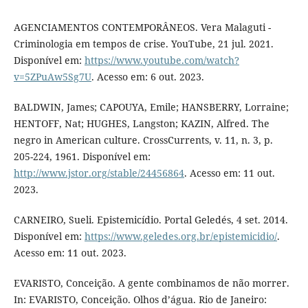
AGENCIAMENTOS CONTEMPORÂNEOS. Vera Malaguti -
Criminologia em tempos de crise. YouTube, 21 jul. 2021.
Disponível em:
https://www.youtube.com/watch?
v=5ZPuAw5Sg7U
. Acesso em: 6 out. 2023.
BALDWIN, James; CAPOUYA, Emile; HANSBERRY, Lorraine;
HENTOFF, Nat; HUGHES, Langston; KAZIN, Alfred. The
negro in American culture. CrossCurrents, v. 11, n. 3, p.
205-224, 1961. Disponível em:
http://www.jstor.org/stable/24456864
. Acesso em: 11 out.
2023.
CARNEIRO, Sueli. Epistemicídio. Portal Geledés, 4 set. 2014.
Disponível em:
https://www.geledes.org.br/epistemicidio/
.
Acesso em: 11 out. 2023.
EVARISTO, Conceição. A gente combinamos de não morrer.
In: EVARISTO, Conceição. Olhos d’água. Rio de Janeiro: