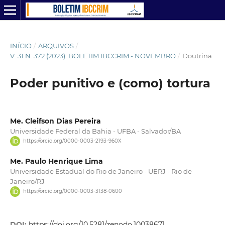
INÍCIO
/
ARQUIVOS
/
V. 31 N. 372 (2023): BOLETIM IBCCRIM - NOVEMBRO
/
Doutrina
Poder punitivo e (como) tortura
Me. Cleifson Dias Pereira
Universidade Federal da Bahia - UFBA - Salvador/BA
https://orcid.org/0000-0003-2193-960X
Me. Paulo Henrique Lima
Universidade Estadual do Rio de Janeiro - UERJ - Rio de
Janeiro/RJ
https://orcid.org/0000-0003-3138-0600
DOI:
https://doi.org/10.5281/zenodo.10038671