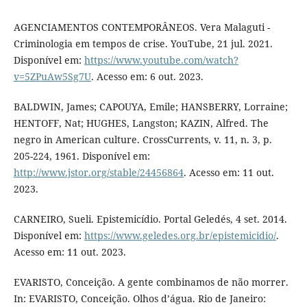
AGENCIAMENTOS CONTEMPORÂNEOS. Vera Malaguti -
Criminologia em tempos de crise. YouTube, 21 jul. 2021.
Disponível em:
https://www.youtube.com/watch?
v=5ZPuAw5Sg7U
. Acesso em: 6 out. 2023.
BALDWIN, James; CAPOUYA, Emile; HANSBERRY, Lorraine;
HENTOFF, Nat; HUGHES, Langston; KAZIN, Alfred. The
negro in American culture. CrossCurrents, v. 11, n. 3, p.
205-224, 1961. Disponível em:
http://www.jstor.org/stable/24456864
. Acesso em: 11 out.
2023.
CARNEIRO, Sueli. Epistemicídio. Portal Geledés, 4 set. 2014.
Disponível em:
https://www.geledes.org.br/epistemicidio/
.
Acesso em: 11 out. 2023.
EVARISTO, Conceição. A gente combinamos de não morrer.
In: EVARISTO, Conceição. Olhos d’água. Rio de Janeiro: