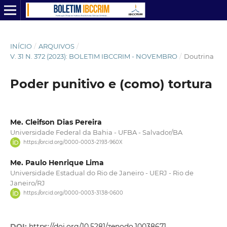
INÍCIO
/
ARQUIVOS
/
V. 31 N. 372 (2023): BOLETIM IBCCRIM - NOVEMBRO
/
Doutrina
Poder punitivo e (como) tortura
Me. Cleifson Dias Pereira
Universidade Federal da Bahia - UFBA - Salvador/BA
https://orcid.org/0000-0003-2193-960X
Me. Paulo Henrique Lima
Universidade Estadual do Rio de Janeiro - UERJ - Rio de
Janeiro/RJ
https://orcid.org/0000-0003-3138-0600
DOI:
https://doi.org/10.5281/zenodo.10038671