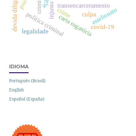
devida diligência
criminoso
ação
injusto
transencarceramento
estelionato
crime
política criminal
culpa
carta rogatória
covid-19
legalidade
IDIOMA
Português (Brasil)
English
Español (España)