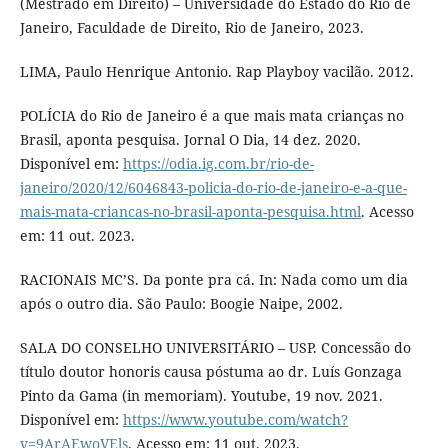
(Mestrado em Direito) – Universidade do Estado do Rio de
Janeiro, Faculdade de Direito, Rio de Janeiro, 2023.
LIMA, Paulo Henrique Antonio. Rap Playboy vacilão. 2012.
POLÍCIA do Rio de Janeiro é a que mais mata crianças no
Brasil, aponta pesquisa. Jornal O Dia, 14 dez. 2020.
Disponível em:
https://odia.ig.com.br/rio-de-
janeiro/2020/12/6046843-policia-do-rio-de-janeiro-e-a-que-
mais-mata-criancas-no-brasil-aponta-pesquisa.html
. Acesso
em: 11 out. 2023.
RACIONAIS MC’S. Da ponte pra cá. In: Nada como um dia
após o outro dia. São Paulo: Boogie Naipe, 2002.
SALA DO CONSELHO UNIVERSITÁRIO – USP. Concessão do
título doutor honoris causa póstuma ao dr. Luís Gonzaga
Pinto da Gama (in memoriam). Youtube, 19 nov. 2021.
Disponível em:
https://www.youtube.com/watch?
v=9ArAEwoVEls
. Acesso em: 11 out. 2023.