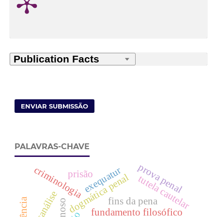
ENVIAR SUBMISSÃO
PALAVRAS-CHAVE
prova penal
criminologia
exequatur
prisão
dogmática penal
tutela cautelar
psicanálise
fins da pena
fundamento filosófico