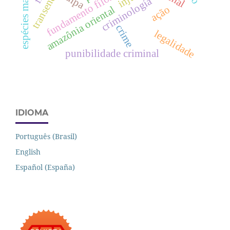
espécies madeireiras
fundamento filosófico
culpa
criminologia
ação
amazônia oriental
crime
legalidade
punibilidade criminal
IDIOMA
Português (Brasil)
English
Español (España)