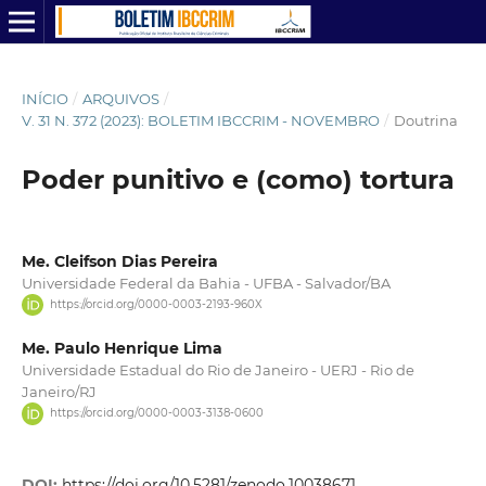
INÍCIO
/
ARQUIVOS
/
V. 31 N. 372 (2023): BOLETIM IBCCRIM - NOVEMBRO
/
Doutrina
Poder punitivo e (como) tortura
Me. Cleifson Dias Pereira
Universidade Federal da Bahia - UFBA - Salvador/BA
https://orcid.org/0000-0003-2193-960X
Me. Paulo Henrique Lima
Universidade Estadual do Rio de Janeiro - UERJ - Rio de
Janeiro/RJ
https://orcid.org/0000-0003-3138-0600
DOI:
https://doi.org/10.5281/zenodo.10038671