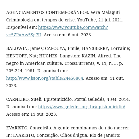
AGENCIAMENTOS CONTEMPORÂNEOS. Vera Malaguti -
Criminologia em tempos de crise. YouTube, 21 jul. 2021.
Disponível em:
https://www.youtube.com/watch?
v=5ZPuAw5Sg7U
. Acesso em: 6 out. 2023.
BALDWIN, James; CAPOUYA, Emile; HANSBERRY, Lorraine;
HENTOFF, Nat; HUGHES, Langston; KAZIN, Alfred. The
negro in American culture. CrossCurrents, v. 11, n. 3, p.
205-224, 1961. Disponível em:
http://www.jstor.org/stable/24456864
. Acesso em: 11 out.
2023.
CARNEIRO, Sueli. Epistemicídio. Portal Geledés, 4 set. 2014.
Disponível em:
https://www.geledes.org.br/epistemicidio/
.
Acesso em: 11 out. 2023.
EVARISTO, Conceição. A gente combinamos de não morrer.
In: EVARISTO, Conceição. Olhos d’água. Rio de Janeiro: