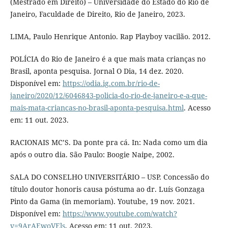
(Mestrado em Direito) – Universidade do Estado do Rio de
Janeiro, Faculdade de Direito, Rio de Janeiro, 2023.
LIMA, Paulo Henrique Antonio. Rap Playboy vacilão. 2012.
POLÍCIA do Rio de Janeiro é a que mais mata crianças no
Brasil, aponta pesquisa. Jornal O Dia, 14 dez. 2020.
Disponível em:
https://odia.ig.com.br/rio-de-
janeiro/2020/12/6046843-policia-do-rio-de-janeiro-e-a-que-
mais-mata-criancas-no-brasil-aponta-pesquisa.html
. Acesso
em: 11 out. 2023.
RACIONAIS MC’S. Da ponte pra cá. In: Nada como um dia
após o outro dia. São Paulo: Boogie Naipe, 2002.
SALA DO CONSELHO UNIVERSITÁRIO – USP. Concessão do
título doutor honoris causa póstuma ao dr. Luís Gonzaga
Pinto da Gama (in memoriam). Youtube, 19 nov. 2021.
Disponível em:
https://www.youtube.com/watch?
v=9ArAEwoVEls
. Acesso em: 11 out. 2023.