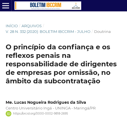
INÍCIO
/
ARQUIVOS
/
V. 28 N. 332 (2020): BOLETIM IBCCRIM - JULHO
/
Doutrina
O princípio da confiança e os
reflexos penais na
responsabilidade de dirigentes
de empresas por omissão, no
âmbito da subcontratação
Me. Lucas Nogueira Rodrigues da Silva
Centro Universitário Ingá - UNINGA - Maringá/PR
https://orcid.org/0000-0002-9818-2695