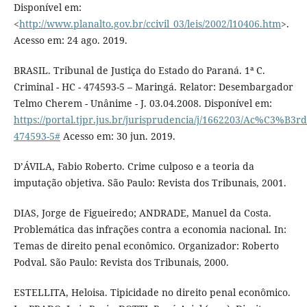
Disponível em:
<
http://www.planalto.gov.br/ccivil_03/leis/2002/l10406.htm
>.
Acesso em: 24 ago. 2019.
BRASIL. Tribunal de Justiça do Estado do Paraná. 1ª C.
Criminal - HC - 474593-5 – Maringá. Relator: Desembargador
Telmo Cherem - Unânime - J. 03.04.2008. Disponível em:
https://portal.tjpr.jus.br/jurisprudencia/j/1662203/Ac%C3%B
474593-5#
Acesso em: 30 jun. 2019.
D’ÁVILA, Fabio Roberto. Crime culposo e a teoria da
imputação objetiva. São Paulo: Revista dos Tribunais, 2001.
DIAS, Jorge de Figueiredo; ANDRADE, Manuel da Costa.
Problemática das infrações contra a economia nacional. In:
Temas de direito penal econômico. Organizador: Roberto
Podval. São Paulo: Revista dos Tribunais, 2000.
ESTELLITA, Heloisa. Tipicidade no direito penal econômico.