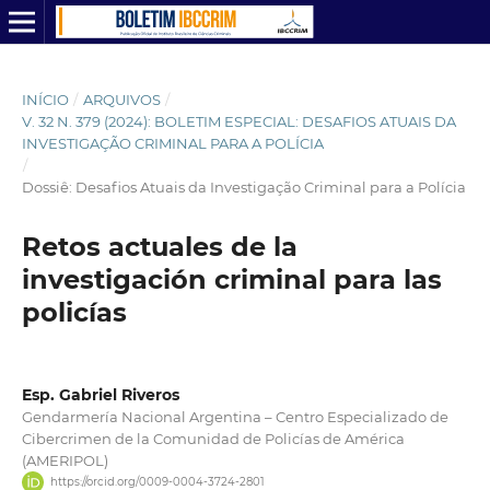
INÍCIO
/
ARQUIVOS
/
V. 32 N. 379 (2024): BOLETIM ESPECIAL: DESAFIOS ATUAIS DA
INVESTIGAÇÃO CRIMINAL PARA A POLÍCIA
/
Dossiê: Desafios Atuais da Investigação Criminal para a Polícia
Retos actuales de la
investigación criminal para las
policías
Esp. Gabriel Riveros
Gendarmería Nacional Argentina – Centro Especializado de
Cibercrimen de la Comunidad de Policías de América
(AMERIPOL)
https://orcid.org/0009-0004-3724-2801