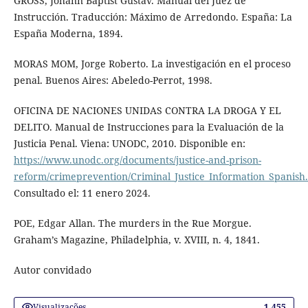
GROSS, Johann Baptist Gustav. Manual del Juez de
Instrucción. Traducción: Máximo de Arredondo. España: La
España Moderna, 1894.
MORAS MOM, Jorge Roberto. La investigación en el proceso
penal. Buenos Aires: Abeledo-Perrot, 1998.
OFICINA DE NACIONES UNIDAS CONTRA LA DROGA Y EL
DELITO. Manual de Instrucciones para la Evaluación de la
Justicia Penal. Viena: UNODC, 2010. Disponible en:
https://www.unodc.org/documents/justice-and-prison-
reform/crimeprevention/Criminal_Justice_Information_Spanish
Consultado el: 11 enero 2024.
POE, Edgar Allan. The murders in the Rue Morgue.
Graham’s Magazine, Philadelphia, v. XVIII, n. 4, 1841.
Autor convidado
Visualizações
1.455