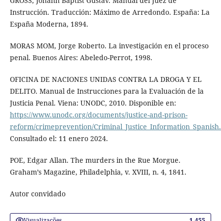
GROSS, Johann Baptist Gustav. Manual del Juez de
Instrucción. Traducción: Máximo de Arredondo. España: La
España Moderna, 1894.
MORAS MOM, Jorge Roberto. La investigación en el proceso
penal. Buenos Aires: Abeledo-Perrot, 1998.
OFICINA DE NACIONES UNIDAS CONTRA LA DROGA Y EL
DELITO. Manual de Instrucciones para la Evaluación de la
Justicia Penal. Viena: UNODC, 2010. Disponible en:
https://www.unodc.org/documents/justice-and-prison-
reform/crimeprevention/Criminal_Justice_Information_Spanish
Consultado el: 11 enero 2024.
POE, Edgar Allan. The murders in the Rue Morgue.
Graham’s Magazine, Philadelphia, v. XVIII, n. 4, 1841.
Autor convidado
Visualizações
1.455