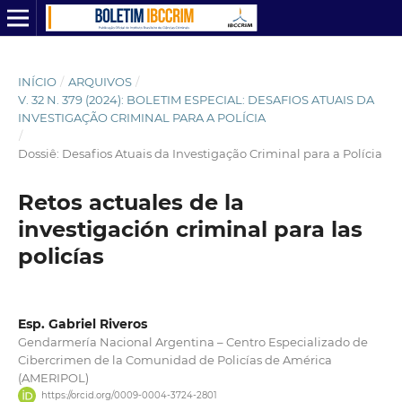
INÍCIO
/
ARQUIVOS
/
V. 32 N. 379 (2024): BOLETIM ESPECIAL: DESAFIOS ATUAIS DA
INVESTIGAÇÃO CRIMINAL PARA A POLÍCIA
/
Dossiê: Desafios Atuais da Investigação Criminal para a Polícia
Retos actuales de la
investigación criminal para las
policías
Esp. Gabriel Riveros
Gendarmería Nacional Argentina – Centro Especializado de
Cibercrimen de la Comunidad de Policías de América
(AMERIPOL)
https://orcid.org/0009-0004-3724-2801