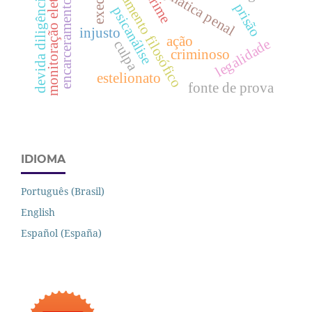
encarceramento em massa
monitoração eletrônica
fundamento filosófico
dogmática penal
crime
devida diligência
prisão
psicanálise
injusto
ação
legalidade
culpa
criminoso
estelionato
fonte de prova
IDIOMA
Português (Brasil)
English
Español (España)