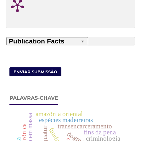
ENVIAR SUBMISSÃO
PALAVRAS-CHAVE
amazônia oriental
espécies madeireiras
transencarceramento
exequatur
fins da pena
criminologia