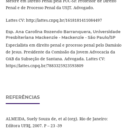
Mestre em Direito Penal pela PUC-SP. Professor de Direito
Penal e de Processo Penal da USJT. Advogado.
Lattes CV: http://lattes.cnpq.br/1618181411084497
Esp. Ana Carolina Rozendo Barranquera,
Universidade
Presbiteriana Mackenzie - Mackenzie - São Paulo/SP
Especialista em direito penal e processo penal pelo Damásio
de Jesus. Presidente da Comissão da Jovem Advocacia da
OAB da Subseção de Santana. Advogada. Lattes CV:
https://lattes.cnpq.br/7883325923593809
REFERÊNCIAS
ALMEIDA, Suely Souza de, et al (org). Rio de Janeiro:
Editora UFRJ, 2007. P – 23 -39