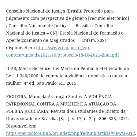
Conselho Nacional de Justiça (Brasil). Protocolo para
julgamento com perspectiva de gênero [recurso eletrônico]
/ Conselho Nacional de Justiça. — Brasília : Conselho
Nacional de Justiça – CNJ; Escola Nacional de Formação e
Aperfeiçoamento de Magistrados — Enfam, 2021 –
disponível em
https://www.cnj.jus.br/wp-
content/uploads/2021/10/protocolo-18-10-2021-final.pdf
DIAS, Maria Berenice. Lei Maria da Penha: a efetividade da
Lei 11.340/2006 de combate à violência doméstica contra a
mulher. 4ª ed. São Paulo: RT, 2015
FIGUEIRA, Manoela Assunção Santos. A VIOLÊNCIA
PATRIMONIAL CONTRA A MULHER E A ATUAÇÃO DA
POLÍCIA JUDICIÁRIA. Revista dos Estudantes de Direito da
Universidade de Brasília, [S. l.], v. 17, n. 2, p. 306–333, 2021.
Disponível em:
https://periodicos.unb.br/index.php/redunb/article/view/39312
.