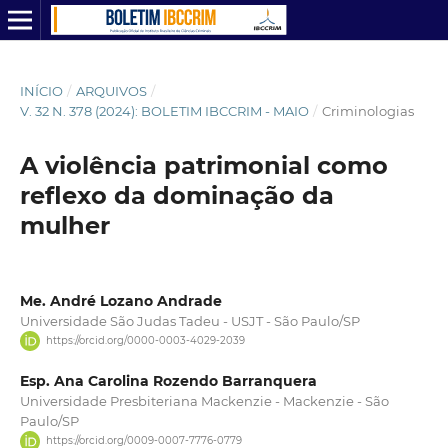
INÍCIO
/
ARQUIVOS
/
V. 32 N. 378 (2024): BOLETIM IBCCRIM - MAIO
/
Criminologias
A violência patrimonial como
reflexo da dominação da
mulher
Me. André Lozano Andrade
Universidade São Judas Tadeu - USJT - São Paulo/SP
https://orcid.org/0000-0003-4029-2039
Esp. Ana Carolina Rozendo Barranquera
Universidade Presbiteriana Mackenzie - Mackenzie - São
Paulo/SP
https://orcid.org/0009-0007-7776-0779