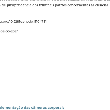
 de jurisprudência dos tribunais pátrios concernentes às ciências
doi.org/10.5281/zenodo.11104791
02-05-2024
implementação das câmeras corporais