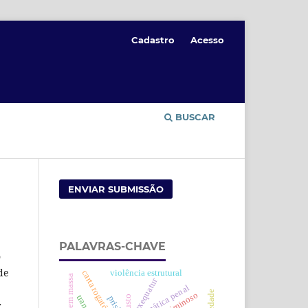
Cadastro
Acesso
BUSCAR
ENVIAR SUBMISSÃO
PALAVRAS-CHAVE
o
de
violência estrutural
carta rogatória
exequatur
dogmática penal
criminoso
injusto
prisão
z