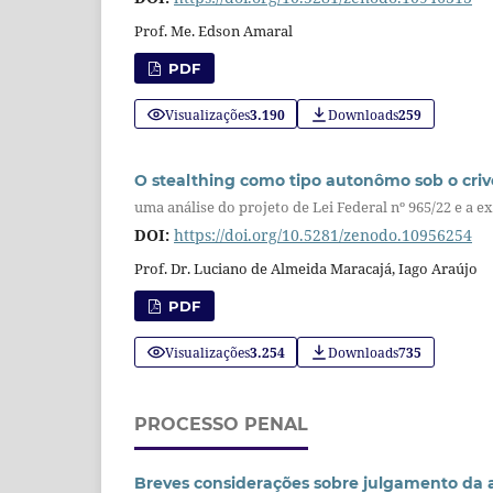
Prof. Me. Edson Amaral
PDF
Visualizações
3.190
Downloads
259
O stealthing como tipo autonômo sob o cri
uma análise do projeto de Lei Federal nº 965/22 e a e
DOI:
https://doi.org/10.5281/zenodo.10956254
Prof. Dr. Luciano de Almeida Maracajá, Iago Araújo
PDF
Visualizações
3.254
Downloads
735
PROCESSO PENAL
Breves considerações sobre julgamento da 