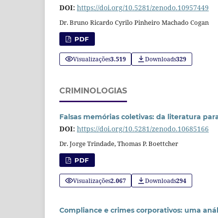
DOI:
https://doi.org/10.5281/zenodo.10957449
Dr. Bruno Ricardo Cyrilo Pinheiro Machado Cogan
PDF
Visualizações
3.519
Downloads
329
CRIMINOLOGIAS
Falsas memórias coletivas: da literatura para
DOI:
https://doi.org/10.5281/zenodo.10685166
Dr. Jorge Trindade, Thomas P. Boettcher
PDF
Visualizações
2.067
Downloads
294
Compliance e crimes corporativos: uma anál