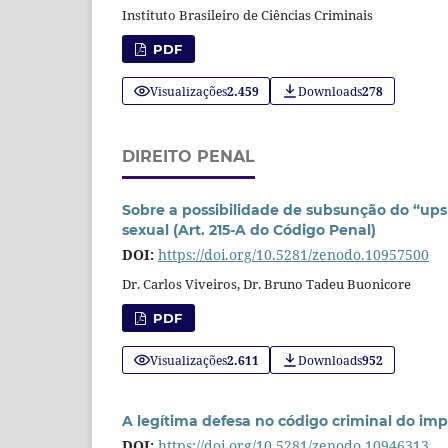
Instituto Brasileiro de Ciências Criminais
PDF
Visualizações
2.459
Downloads
278
DIREITO PENAL
Sobre a possibilidade de subsunção do “upsk
sexual (Art. 215-A do Código Penal)
DOI:
https://doi.org/10.5281/zenodo.10957500
Dr. Carlos Viveiros, Dr. Bruno Tadeu Buonicore
PDF
Visualizações
2.611
Downloads
952
A legítima defesa no código criminal do impé
DOI:
https://doi.org/10.5281/zenodo.10946313