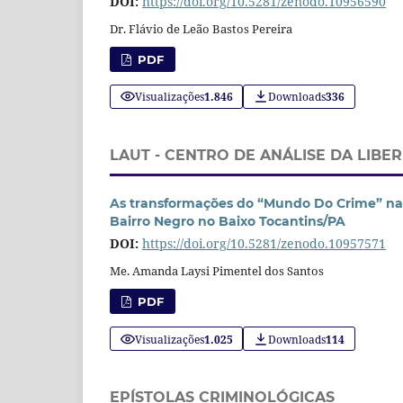
DOI:
https://doi.org/10.5281/zenodo.10956590
Dr. Flávio de Leão Bastos Pereira
PDF
Visualizações
1.846
Downloads
336
LAUT - CENTRO DE ANÁLISE DA LIBE
As transformações do “Mundo Do Crime” na
Bairro Negro no Baixo Tocantins/PA
DOI:
https://doi.org/10.5281/zenodo.10957571
Me. Amanda Laysi Pimentel dos Santos
PDF
Visualizações
1.025
Downloads
114
EPÍSTOLAS CRIMINOLÓGICAS