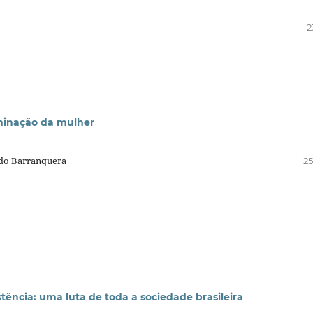
2
ominação da mulher
ndo Barranquera
25
istência: uma luta de toda a sociedade brasileira