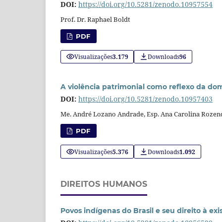
DOI:
https://doi.org/10.5281/zenodo.10957554
Prof. Dr. Raphael Boldt
PDF
Visualizações
3.179
Downloads
96
A violência patrimonial como reflexo da d
DOI:
https://doi.org/10.5281/zenodo.10957403
Me. André Lozano Andrade, Esp. Ana Carolina Roze
PDF
Visualizações
5.376
Downloads
1.092
DIREITOS HUMANOS
Povos indígenas do Brasil e seu direito à ex