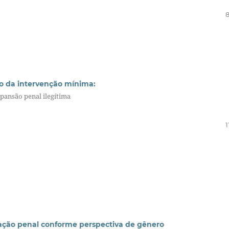
8
vo da intervenção mínima:
xpansão penal ilegítima
1
ação penal conforme perspectiva de gênero