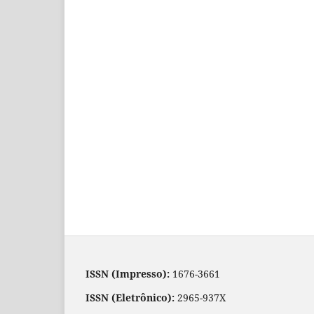
ISSN (Impresso):
1676-3661
ISSN (Eletrônico):
2965-937X