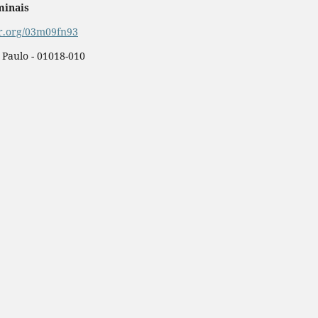
minais
or.org/03m09fn93
o Paulo - 01018-010