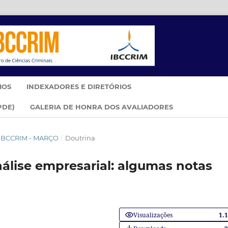
IOS
INDEXADORES E DIRETÓRIOS
PDE)
GALERIA DE HONRA DOS AVALIADORES
M IBCCRIM - MARÇO
/
Doutrina
álise empresarial: algumas notas
Visualizações
1.