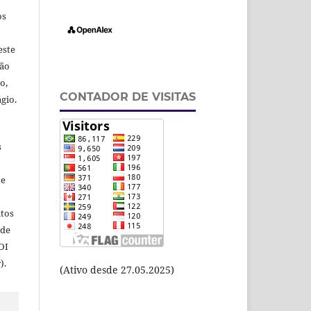
os
este
ção
o,
CONTADOR DE VISITAS
gio.
s
te
itos
 de
OI
).
(Ativo desde 27.05.2025)