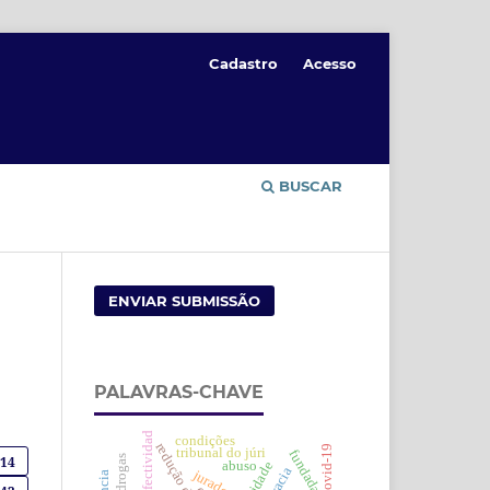
Cadastro
Acesso
BUSCAR
ENVIAR SUBMISSÃO
PALAVRAS-CHAVE
efectividad
condições
redução de riscos
covid-19
tribunal do júri
114
abuso
jurados