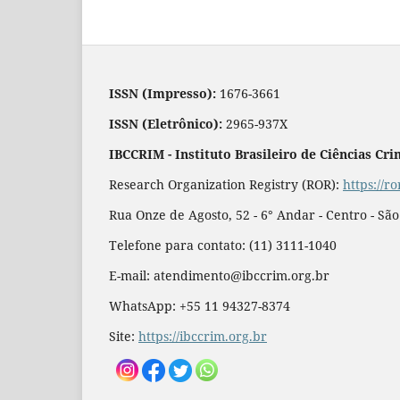
ISSN (Impresso):
1676-3661
ISSN (Eletrônico):
2965-937X
IBCCRIM - Instituto Brasileiro de Ciências Cri
Research Organization Registry (ROR):
https://r
Rua Onze de Agosto, 52 - 6° Andar - Centro - Sã
Telefone para contato: (11) 3111-1040
E-mail: atendimento@ibccrim.org.br
WhatsApp: +55 11 94327-8374
Site:
https://ibccrim.org.br