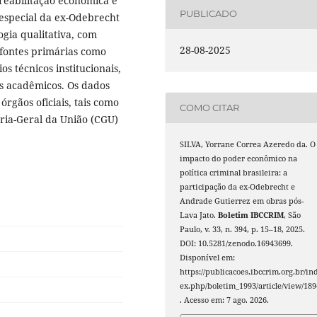
reabilitação econômica e
PUBLICADO
especial da ex-Odebrecht
gia qualitativa, com
28-08-2025
 fontes primárias como
os técnicos institucionais,
os acadêmicos. Os dados
órgãos oficiais, tais como
COMO CITAR
oria-Geral da União (CGU)
SILVA, Yorrane Correa Azeredo da. O
impacto do poder econômico na
política criminal brasileira: a
participação da ex-Odebrecht e
Andrade Gutierrez em obras pós-
Lava Jato.
Boletim IBCCRIM
, São
Paulo, v. 33, n. 394, p. 15–18, 2025.
DOI: 10.5281/zenodo.16943699.
Disponível em:
https://publicacoes.ibccrim.org.br/in
ex.php/boletim_1993/article/view/189
. Acesso em: 7 ago. 2026.