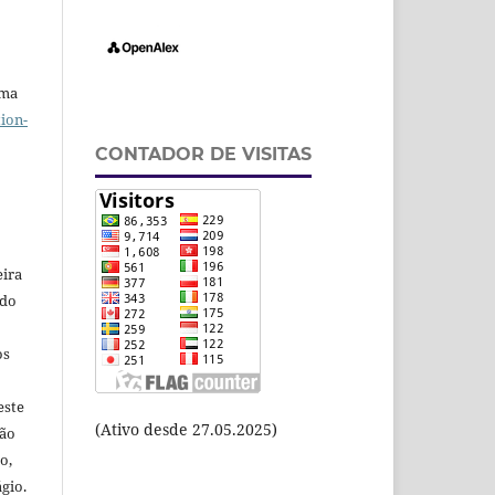
uma
ion-
CONTADOR DE VISITAS
eira
odo
os
este
(Ativo desde 27.05.2025)
ção
o,
gio.