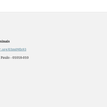
minais
or.org/03m09fn93
o Paulo - 01018-010