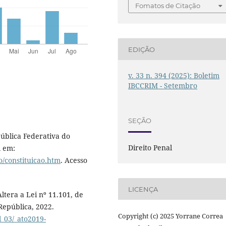
Fomatos de Citação
EDIÇÃO
v. 33 n. 394 (2025): Boletim
IBCCRIM - Setembro
SEÇÃO
pública Federativa do
Direito Penal
l em:
ao/constituicao.htm
. Acesso
LICENÇA
ltera a Lei nº 11.101, de
 República, 2022.
Copyright (c) 2025 Yorrane Correa
l_03/_ato2019-