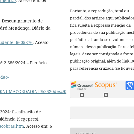
niencia/
. Acesso em: 09
Portanto, a reprodução, total ou
parcial, dos artigos aqui publicado
de Descumprimento de
fica sujeita à expressa menção da
ndré Mendonça. Diário da
procedência de sua publicação nes
periódico, citando-se o volume e o
incidente=6605876
. Acesso
número dessa publicação. Para efe
legais, deve ser consignada a fonte
publicação original, além do link D
º 2.686/2024 – Plenário.
para referência cruzada (se houver
rdao-
20NUMACORDAOINT%2520desc/0
.
0
0
2024: fiscalização de
sidência (Segepres),
fiscobras.htm
. Acesso em: 6