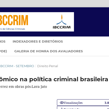
IOS
INDEXADORES E DIRETÓRIOS
PDE)
GALERIA DE HONRA DOS AVALIADORES
IM IBCCRIM - SETEMBRO
/
Direito Penal
ico na política criminal brasileira
errez em obras pós-Lava Jato
Visualizações
3.