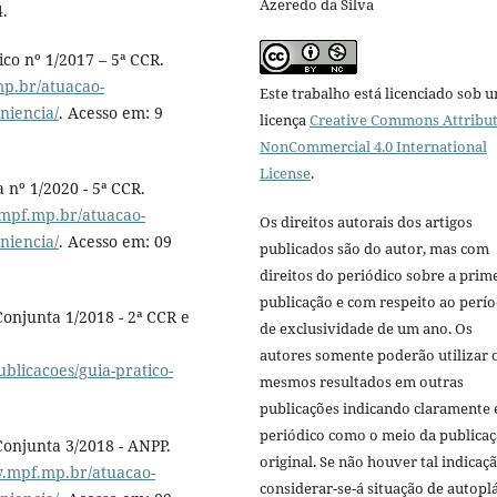
Azeredo da Silva
4.
co nº 1/2017 – 5ª CCR.
p.br/atuacao-
Este trabalho está licenciado sob 
niencia/
. Acesso em: 9
licença
Creative Commons Attribut
NonCommercial 4.0 International
License
.
 nº 1/2020 - 5ª CCR.
mpf.mp.br/atuacao-
Os direitos autorais dos artigos
niencia/
. Acesso em: 09
publicados são do autor, mas com
direitos do periódico sobre a prim
publicação e com respeito ao perí
Conjunta 1/2018 - 2ª CCR e
de exclusividade de um ano. Os
autores somente poderão utilizar 
blicacoes/guia-pratico-
mesmos resultados em outras
publicações indicando claramente 
periódico como o meio da publica
Conjunta 3/2018 - ANPP.
original. Se não houver tal indicaçã
w.mpf.mp.br/atuacao-
considerar-se-á situação de autoplá