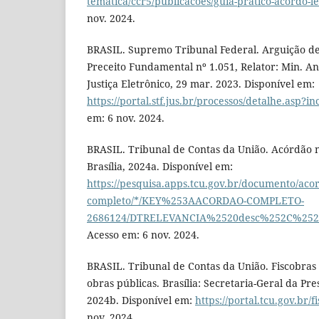
tematica/ccr5/publicacoes/guia-pratico-acordo-le
nov. 2024.
BRASIL. Supremo Tribunal Federal. Arguição 
Preceito Fundamental nº 1.051, Relator: Min. A
Justiça Eletrônico, 29 mar. 2023. Disponível em:
https://portal.stf.jus.br/processos/detalhe.asp?
em: 6 nov. 2024.
BRASIL. Tribunal de Contas da União. Acórdão n
Brasília, 2024a. Disponível em:
https://pesquisa.apps.tcu.gov.br/documento/aco
completo/*/KEY%253AACORDAO-COMPLETO-
2686124/DTRELEVANCIA%2520desc%252C%25
Acesso em: 6 nov. 2024.
BRASIL. Tribunal de Contas da União. Fiscobras 
obras públicas. Brasília: Secretaria-Geral da Pre
2024b. Disponível em:
https://portal.tcu.gov.br/
nov. 2024.