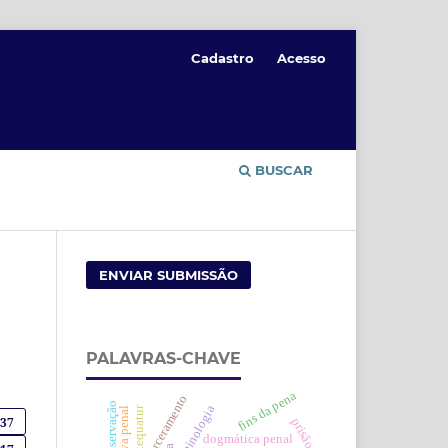
Cadastro
Acesso
BUSCAR
ENVIAR SUBMISSÃO
PALAVRAS-CHAVE
fins da pena
transencarceramento
criminologia
exequatur
prova penal
037
prisão
dogmática penal