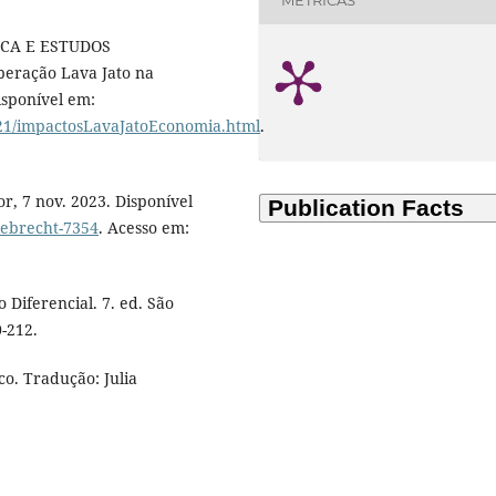
MÉTRICAS
CA E ESTUDOS
eração Lava Jato na
isponível em:
021/impactosLavaJatoEconomia.html
.
, 7 nov. 2023. Disponível
debrecht-7354
. Acesso em:
Diferencial. 7. ed. São
0-212.
o. Tradução: Julia