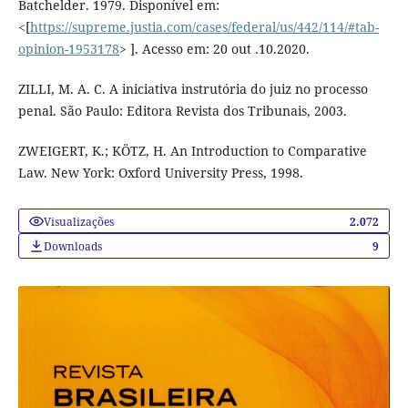
Batchelder. 1979. Disponível em:
<[
https://supreme.justia.com/cases/federal/us/442/114/#tab-
opinion-1953178
> ]. Acesso em: 20 out .10.2020.
ZILLI, M. A. C. A iniciativa instrutória do juiz no processo
penal. São Paulo: Editora Revista dos Tribunais, 2003.
ZWEIGERT, K.; KÖTZ, H. An Introduction to Comparative
Law. New York: Oxford University Press, 1998.
Visualizações
2.072
Downloads
9