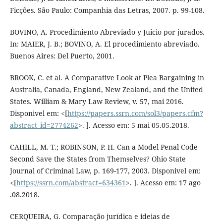
Ficções. São Paulo: Companhia das Letras, 2007. p. 99-108.
BOVINO, A. Procedimiento Abreviado y Juicio por jurados.
In: MAIER, J. B.; BOVINO, A. El procedimiento abreviado.
Buenos Aires: Del Puerto, 2001.
BROOK, C. et al. A Comparative Look at Plea Bargaining in
Australia, Canada, England, New Zealand, and the United
States. William & Mary Law Review, v. 57, mai 2016.
Disponivel em: <[
https://papers.ssrn.com/sol3/papers.cfm?
abstract_id=2774262
>. ]. Acesso em: 5 mai 05.05.2018.
CAHILL, M. T.; ROBINSON, P. H. Can a Model Penal Code
Second Save the States from Themselves? Ohio State
Journal of Criminal Law, p. 169-177, 2003. Disponivel em:
<[
https://ssrn.com/abstract=634361
>. ]. Acesso em: 17 ago
.08.2018.
CERQUEIRA, G. Comparação jurídica e ideias de