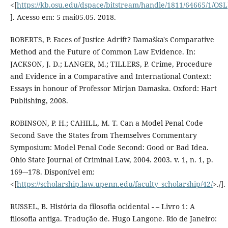
<[
https://kb.osu.edu/dspace/bitstream/handle/1811/64665/1/OS
]. Acesso em: 5 mai05.05. 2018.
ROBERTS, P. Faces of Justice Adrift? Damaška's Comparative
Method and the Future of Common Law Evidence. In:
JACKSON, J. D.; LANGER, M.; TILLERS, P. Crime, Procedure
and Evidence in a Comparative and International Context:
Essays in honour of Professor Mirjan Damaska. Oxford: Hart
Publishing, 2008.
ROBINSON, P. H.; CAHILL, M. T. Can a Model Penal Code
Second Save the States from Themselves Commentary
Symposium: Model Penal Code Second: Good or Bad Idea.
Ohio State Journal of Criminal Law, 2004. 2003. v. 1, n. 1, p.
169–-178. Disponível em:
<[
https://scholarship.law.upenn.edu/faculty_scholarship/42/
>./].
RUSSEL, B. História da filosofia ocidental - – Livro 1: A
filosofia antiga. Tradução de. Hugo Langone. Rio de Janeiro: