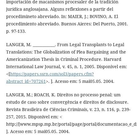
importación de macanismos procesaler de la tradición
jurídica anglosajana. Alguns reflexiones a partir del
procedimineto abreviado. In: MAIER, J.; BOVINO, A. El
procedimiento abreviado. Buenos Aieres: Del Puerto, 2001.
p. 97-133.
LANGER, M. ____________. From Legal Transplants to Legal
Translations: The Globalization of Plea Bargaining and the
Americanization Thesis in Criminal Procedure. Harvard
International Law Journal, v. 45, n. 1, 2005. Disponivel em:
<[
https://papers.ssrn.com/sol3/papers.cfm?
abstract_id=707261
>. ]. Acesso em: 5 mai05.05. 2004.
LANGER, M.; ROACH, K. Direitos no processo penal: um
estudo de caso sobre convergência e direitos de disclosure.
Revista Brasileira de Ciências Criminais, v. 23, n. 116, p. 239-
257, 2015. Disponivel em: <
http://[www.mpsp.mp.br/portal/page/portal/documentacao_e_div
]. Acesso em: 5 mai05.05. 2004.