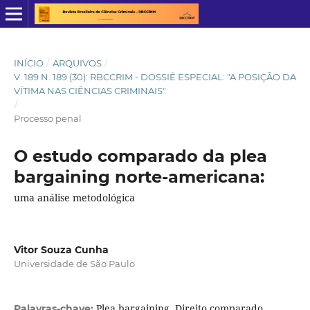
INÍCIO
/
ARQUIVOS
/
V. 189 N. 189 (30): RBCCRIM - DOSSIÊ ESPECIAL: "A POSIÇÃO DA
VÍTIMA NAS CIÊNCIAS CRIMINAIS"
/
Processo penal
O estudo comparado da plea
bargaining norte-americana:
uma análise metodológica
Vitor Souza Cunha
Universidade de São Paulo
Plea bargaining, Direito comparado,
Palavras-chave: