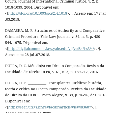
Courts. Journal of International Criminal Justice, v. 2, p.
1018-1039, 2004. Disponivel em:
<[
https://doi.org/10.1093/jicj/2.4.1018
>. ]. Acesso em: 17 mar
.03.2018.
DAMASKA, M. R. Structures of Authority and Comparative
Criminal Procedure. Yale Law Journal, v. 84, n. 3, p. 480-
544, 1975. Disponivel em:
<[
http://digitalcommons.law.yale.edu/ylj/vol84/iss3/4/
>. /].
Acesso em: 28 jul .07.2018.
DUTRA, D. C. Método(s) em Direito Comparado. Revista da
Faculdade de Direito UFPR, v. 61, n. 3, p. 189-212, 2016.
DUTRA, D. C. ____________. Transplantes Jurídicos: história,
teoria e crítica no Direito Comparado. Revista da Faculdade
de Direito da UFRGS, Porto Alegre, v. 39, p. 76-96, dez. 2018.
Disponivel em:
<[
https://seer.ufrgs.br/revfacdir/article/view/83607
>. ].