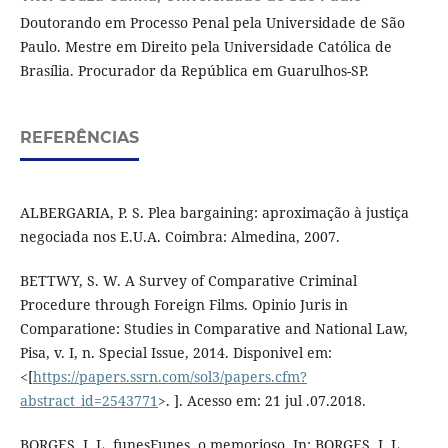
Doutorando em Processo Penal pela Universidade de São
Paulo. Mestre em Direito pela Universidade Católica de
Brasília. Procurador da República em Guarulhos-SP.
REFERÊNCIAS
ALBERGARIA, P. S. Plea bargaining: aproximação à justiça
negociada nos E.U.A. Coimbra: Almedina, 2007.
BETTWY, S. W. A Survey of Comparative Criminal
Procedure through Foreign Films. Opinio Juris in
Comparatione: Studies in Comparative and National Law,
Pisa, v. I, n. Special Issue, 2014. Disponivel em:
<[
https://papers.ssrn.com/sol3/papers.cfm?
abstract_id=2543771
>. ]. Acesso em: 21 jul .07.2018.
BORGES, J. L. funesFunes, o memorioso. In: BORGES, J. L.