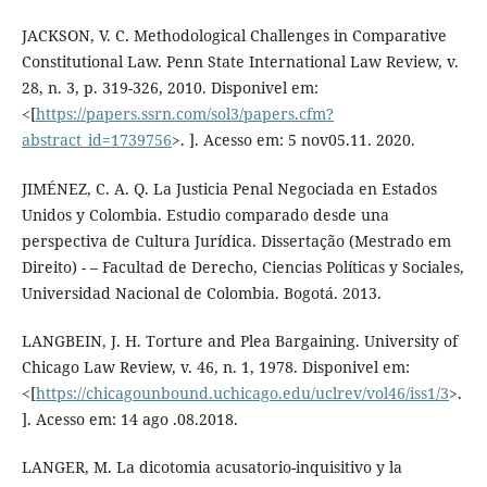
JACKSON, V. C. Methodological Challenges in Comparative
Constitutional Law. Penn State International Law Review, v.
28, n. 3, p. 319-326, 2010. Disponivel em:
<[
https://papers.ssrn.com/sol3/papers.cfm?
abstract_id=1739756
>. ]. Acesso em: 5 nov05.11. 2020.
JIMÉNEZ, C. A. Q. La Justicia Penal Negociada en Estados
Unidos y Colombia. Estudio comparado desde una
perspectiva de Cultura Jurídica. Dissertação (Mestrado em
Direito) - – Facultad de Derecho, Ciencias Políticas y Sociales,
Universidad Nacional de Colombia. Bogotá. 2013.
LANGBEIN, J. H. Torture and Plea Bargaining. University of
Chicago Law Review, v. 46, n. 1, 1978. Disponivel em:
<[
https://chicagounbound.uchicago.edu/uclrev/vol46/iss1/3
>.
]. Acesso em: 14 ago .08.2018.
LANGER, M. La dicotomia acusatorio-inquisitivo y la