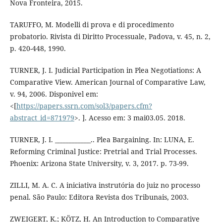
Nova Fronteira, 2015.
TARUFFO, M. Modelli di prova e di procedimento
probatorio. Rivista di Diritto Processuale, Padova, v. 45, n. 2,
p. 420-448, 1990.
TURNER, J. I. Judicial Participation in Plea Negotiations: A
Comparative View. American Journal of Comparative Law,
v. 94, 2006. Disponivel em:
<[
https://papers.ssrn.com/sol3/papers.cfm?
abstract_id=871979
>. ]. Acesso em: 3 mai03.05. 2018.
TURNER, J. I. ____________.. Plea Bargaining. In: LUNA, E.
Reforming Criminal Justice: Pretrial and Trial Processes.
Phoenix: Arizona State University, v. 3, 2017. p. 73-99.
ZILLI, M. A. C. A iniciativa instrutória do juiz no processo
penal. São Paulo: Editora Revista dos Tribunais, 2003.
ZWEIGERT, K.; KÖTZ, H. An Introduction to Comparative