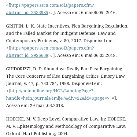
<[
https://papers.ssrn.com/sol3/papers.cfm?
abstract_id=2533985
>. ]. Acesso em: 6 mai06.05. 2016.
GRIFFIN, L. K. State Incentives, Plea Bargaining Regulation,
and the Failed Market for Indigent Defense. Law and
Contemporary Problems, v. 80, 2017. Disponivel em:
<[
https://papers.ssrn.com/sol3/papers.cfm?
abstract_id=2926638
>. ]. Acesso em: 6 mai 06.05.2018.
GUIDORIZZI, D. D. Should we Really Ban Plea Bargaining:
The Core Concerns of Plea Bargaining Critics. Emory Law
Journal, v. 47, p. 753-784, 1998. Disponivel em:
<[
http://heinonline.org/HOL/LandingPage?
handle=hein.journals/emlj47&div=22&id=&page=
>. =].
Acesso em: 29 mar .03.2018.
HOECKE, M. V. Deep Level Comparative Law. In: HOECKE,
M. V. Epistemology and Methodology of Comparative Law.
Oxford: Hart Publishing, 2004.