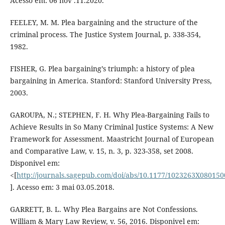
Acesso em: 06 nov .11.2020.
FEELEY, M. M. Plea bargaining and the structure of the
criminal process. The Justice System Journal, p. 338-354,
1982.
FISHER, G. Plea bargaining’s triumph: a history of plea
bargaining in America. Stanford: Stanford University Press,
2003.
GAROUPA, N.; STEPHEN, F. H. Why Plea-Bargaining Fails to
Achieve Results in So Many Criminal Justice Systems: A New
Framework for Assessment. Maastricht Journal of European
and Comparative Law, v. 15, n. 3, p. 323-358, set 2008.
Disponivel em:
<[
http://journals.sagepub.com/doi/abs/10.1177/1023263X08015
]. Acesso em: 3 mai 03.05.2018.
GARRETT, B. L. Why Plea Bargains are Not Confessions.
William & Mary Law Review, v. 56, 2016. Disponivel em: