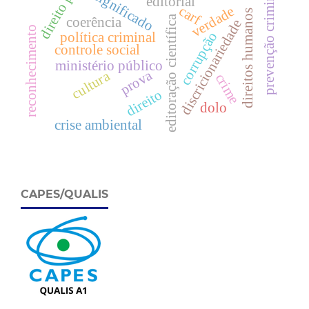
direito penal
prevenção criminal
significado
editorial
carf
verdade
direitos humanos
editoração científica
coerência
discricionariedade
reconhecimento
corrupção
política criminal
controle social
ministério público
prova
cultura
crime
direito
dolo
crise ambiental
CAPES/QUALIS