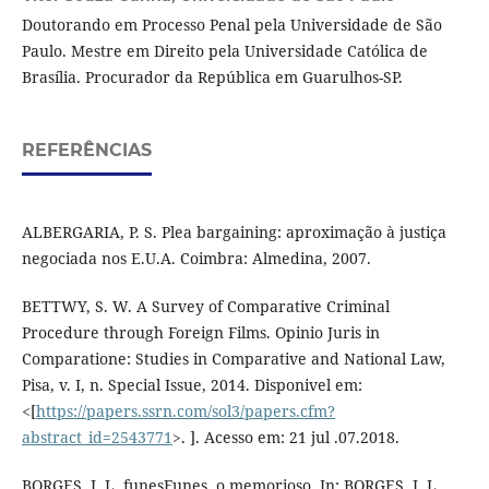
Doutorando em Processo Penal pela Universidade de São
Paulo. Mestre em Direito pela Universidade Católica de
Brasília. Procurador da República em Guarulhos-SP.
REFERÊNCIAS
ALBERGARIA, P. S. Plea bargaining: aproximação à justiça
negociada nos E.U.A. Coimbra: Almedina, 2007.
BETTWY, S. W. A Survey of Comparative Criminal
Procedure through Foreign Films. Opinio Juris in
Comparatione: Studies in Comparative and National Law,
Pisa, v. I, n. Special Issue, 2014. Disponivel em:
<[
https://papers.ssrn.com/sol3/papers.cfm?
abstract_id=2543771
>. ]. Acesso em: 21 jul .07.2018.
BORGES, J. L. funesFunes, o memorioso. In: BORGES, J. L.