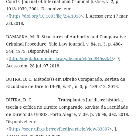
Courts. Journal of International Criminal Justice, v. 2, p.
1018-1039, 2004. Disponivel em:
<[
https://doi.org/10.1093/jicj/2.4.1018
>. ]. Acesso em: 17 mar
.03.2018.
DAMASKA, M. R. Structures of Authority and Comparative
Criminal Procedure. Yale Law Journal, v. 84, n. 3, p. 480-
544, 1975. Disponivel em:
<[
http://digitalcommons.law.yale.edu/ylj/vol84/iss3/4/
>. /].
Acesso em: 28 jul .07.2018.
DUTRA, D. C. Método(s) em Direito Comparado. Revista da
Faculdade de Direito UFPR, v. 61, n. 3, p. 189-212, 2016.
DUTRA, D. C. ____________. Transplantes Jurídicos: história,
teoria e crítica no Direito Comparado. Revista da Faculdade
de Direito da UFRGS, Porto Alegre, v. 39, p. 76-96, dez. 2018.
Disponivel em:
<[
https://seer.ufrgs.br/revfacdir/article/view/83607
>. ].