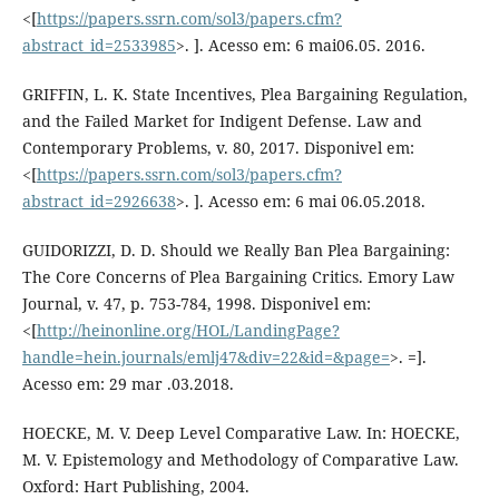
<[
https://papers.ssrn.com/sol3/papers.cfm?
abstract_id=2533985
>. ]. Acesso em: 6 mai06.05. 2016.
GRIFFIN, L. K. State Incentives, Plea Bargaining Regulation,
and the Failed Market for Indigent Defense. Law and
Contemporary Problems, v. 80, 2017. Disponivel em:
<[
https://papers.ssrn.com/sol3/papers.cfm?
abstract_id=2926638
>. ]. Acesso em: 6 mai 06.05.2018.
GUIDORIZZI, D. D. Should we Really Ban Plea Bargaining:
The Core Concerns of Plea Bargaining Critics. Emory Law
Journal, v. 47, p. 753-784, 1998. Disponivel em:
<[
http://heinonline.org/HOL/LandingPage?
handle=hein.journals/emlj47&div=22&id=&page=
>. =].
Acesso em: 29 mar .03.2018.
HOECKE, M. V. Deep Level Comparative Law. In: HOECKE,
M. V. Epistemology and Methodology of Comparative Law.
Oxford: Hart Publishing, 2004.