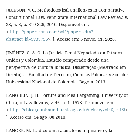
JACKSON, V. C. Methodological Challenges in Comparative
Constitutional Law. Penn State International Law Review, v.
28, n. 3, p. 319-326, 2010. Disponivel em:
<[
https://papers.ssrn.com/sol3/papers.cfm?
abstract_id=1739756
>. ]. Acesso em: 5 nov05.11. 2020.
JIMÉNEZ, C. A. Q. La Justicia Penal Negociada en Estados
Unidos y Colombia. Estudio comparado desde una
perspectiva de Cultura Jurídica. Dissertação (Mestrado em
Direito) - – Facultad de Derecho, Ciencias Políticas y Sociales,
Universidad Nacional de Colombia. Bogotá. 2013.
LANGBEIN, J. H. Torture and Plea Bargaining. University of
Chicago Law Review, v. 46, n. 1, 1978. Disponivel em:
<[
https://chicagounbound.uchicago.edu/uclrev/vol46/iss1/3
>.
]. Acesso em: 14 ago .08.2018.
LANGER, M. La dicotomia acusatorio-inquisitivo y la