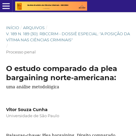
INÍCIO
/
ARQUIVOS
/
V. 189 N. 189 (30): RBCCRIM - DOSSIÊ ESPECIAL: "A POSIÇÃO DA
VÍTIMA NAS CIÊNCIAS CRIMINAIS"
/
Processo penal
O estudo comparado da plea
bargaining norte-americana:
uma análise metodológica
Vitor Souza Cunha
Universidade de São Paulo
Plea bargaining, Direito comparado,
Palavras-chave: