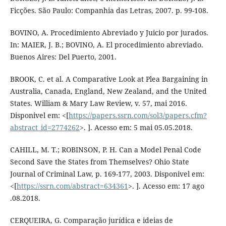
Ficções. São Paulo: Companhia das Letras, 2007. p. 99-108.
BOVINO, A. Procedimiento Abreviado y Juicio por jurados.
In: MAIER, J. B.; BOVINO, A. El procedimiento abreviado.
Buenos Aires: Del Puerto, 2001.
BROOK, C. et al. A Comparative Look at Plea Bargaining in
Australia, Canada, England, New Zealand, and the United
States. William & Mary Law Review, v. 57, mai 2016.
Disponivel em: <[
https://papers.ssrn.com/sol3/papers.cfm?
abstract_id=2774262
>. ]. Acesso em: 5 mai 05.05.2018.
CAHILL, M. T.; ROBINSON, P. H. Can a Model Penal Code
Second Save the States from Themselves? Ohio State
Journal of Criminal Law, p. 169-177, 2003. Disponivel em:
<[
https://ssrn.com/abstract=634361
>. ]. Acesso em: 17 ago
.08.2018.
CERQUEIRA, G. Comparação jurídica e ideias de