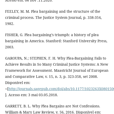
Acesso em: 06 nov .11.2020.
FEELEY, M. M. Plea bargaining and the structure of the
criminal process. The Justice System Journal, p. 338-354,
1982.
FISHER, G. Plea bargaining’s triumph: a history of plea
bargaining in America. Stanford: Stanford University Press,
2003.
GAROUPA, N.; STEPHEN, F. H. Why Plea-Bargaining Fails to
Achieve Results in So Many Criminal Justice Systems: A New
Framework for Assessment. Maastricht Journal of European
and Comparative Law, v. 15, n. 3, p. 323-358, set 2008.
Disponivel em:
<[
http://journals.sagepub.com/doi/abs/10.1177/1023263X08015
]. Acesso em: 3 mai 03.05.2018.
GARRETT, B. L. Why Plea Bargains are Not Confessions.
William & Mary Law Review, v. 56, 2016. Disponivel em: