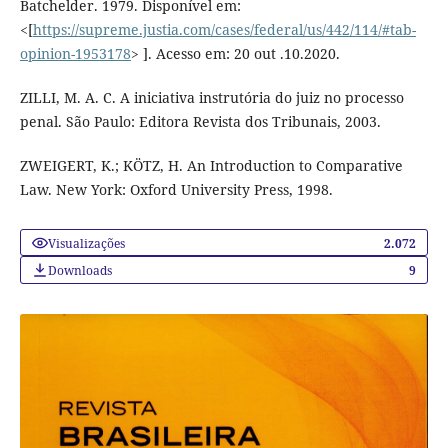
Batchelder. 1979. Disponível em:
<[
https://supreme.justia.com/cases/federal/us/442/114/#tab-
opinion-1953178
> ]. Acesso em: 20 out .10.2020.
ZILLI, M. A. C. A iniciativa instrutória do juiz no processo
penal. São Paulo: Editora Revista dos Tribunais, 2003.
ZWEIGERT, K.; KÖTZ, H. An Introduction to Comparative
Law. New York: Oxford University Press, 1998.
Visualizações
2.072
Downloads
9