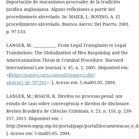
importación de macanismos procesaler de la tradición
jurídica anglosajana. Alguns reflexiones a partir del
procedimineto abreviado. In: MAIER, J.; BOVINO, A. El
procedimiento abreviado. Buenos Aieres: Del Puerto, 2001.
p. 97-133.
LANGER, M. ____________. From Legal Transplants to Legal
Translations: The Globalization of Plea Bargaining and the
Americanization Thesis in Criminal Procedure. Harvard
International Law Journal, v. 45, n. 1, 2005. Disponivel em:
<[
https://papers.ssrn.com/sol3/papers.cfm?
abstract_id=707261
>. ]. Acesso em: 5 mai05.05. 2004.
LANGER, M.; ROACH, K. Direitos no processo penal: um
estudo de caso sobre convergência e direitos de disclosure.
Revista Brasileira de Ciências Criminais, v. 23, n. 116, p. 239-
257, 2015. Disponivel em: <
http://[www.mpsp.mp.br/portal/page/portal/documentacao_e_div
]. Acesso em: 5 mai05.05. 2004.