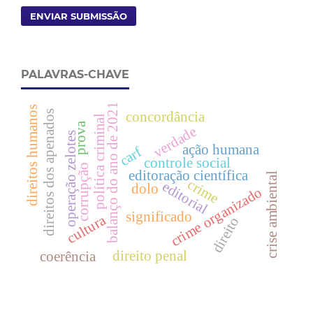
ENVIAR SUBMISSÃO
PALAVRAS-CHAVE
balanço do ano de 2021
direitos humanos
direitos dos apenados
concordância
política criminal
prova
verdade
operação zelotes
ação humana
carf
controle social
corrupção
editoração científica
crise ambiental
crime
editorial
dolo
crime organizado
significado
cultura
direito
direito penal
coerência