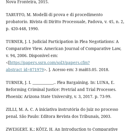
Nova Fronteira, 2015.
TARUFFO, M. Modelli di prova e di procedimento
probatorio. Rivista di Diritto Processuale, Padova, v. 45, n. 2,
p. 420-448, 1990.
TURNER, J. I. Judicial Participation in Plea Negotiations: A
Comparative View. American Journal of Comparative Law,
v. 94, 2006. Disponivel em:
<[
https://papers.ssrn.com/sol3/papers.cfm?
abstract_id=871979
>. ]. Acesso em: 3 mai03.05. 2018.
TURNER, J. I. ____________.. Plea Bargaining. In: LUNA, E.
Reforming Criminal Justice: Pretrial and Trial Processes.
Phoenix: Arizona State University, v. 3, 2017. p. 73-99.
ZILLI, M. A. C. A iniciativa instrutória do juiz no processo
penal. São Paulo: Editora Revista dos Tribunais, 2003.
ZWEIGERT, K.; KÖTZ, H. An Introduction to Comparative