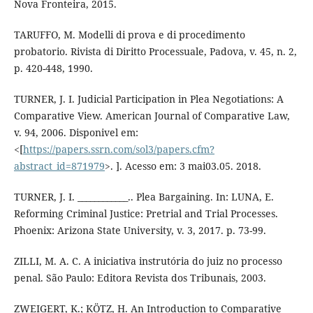
Nova Fronteira, 2015.
TARUFFO, M. Modelli di prova e di procedimento
probatorio. Rivista di Diritto Processuale, Padova, v. 45, n. 2,
p. 420-448, 1990.
TURNER, J. I. Judicial Participation in Plea Negotiations: A
Comparative View. American Journal of Comparative Law,
v. 94, 2006. Disponivel em:
<[
https://papers.ssrn.com/sol3/papers.cfm?
abstract_id=871979
>. ]. Acesso em: 3 mai03.05. 2018.
TURNER, J. I. ____________.. Plea Bargaining. In: LUNA, E.
Reforming Criminal Justice: Pretrial and Trial Processes.
Phoenix: Arizona State University, v. 3, 2017. p. 73-99.
ZILLI, M. A. C. A iniciativa instrutória do juiz no processo
penal. São Paulo: Editora Revista dos Tribunais, 2003.
ZWEIGERT, K.; KÖTZ, H. An Introduction to Comparative