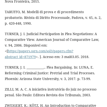
Nova Fronteira, 2015.
TARUFFO, M. Modelli di prova e di procedimento
probatorio. Rivista di Diritto Processuale, Padova, v. 45, n. 2,
p. 420-448, 1990.
TURNER, J. I. Judicial Participation in Plea Negotiations: A
Comparative View. American Journal of Comparative Law,
v. 94, 2006. Disponivel em:
<[
https://papers.ssrn.com/sol3/papers.cfm?
abstract_id=871979
>. ]. Acesso em: 3 mai03.05. 2018.
TURNER, J. I. ____________.. Plea Bargaining. In: LUNA, E.
Reforming Criminal Justice: Pretrial and Trial Processes.
Phoenix: Arizona State University, v. 3, 2017. p. 73-99.
ZILLI, M. A. C. A iniciativa instrutória do juiz no processo
penal. São Paulo: Editora Revista dos Tribunais, 2003.
ZWEIGERT, K.; KÖTZ, H. An Introduction to Comparative