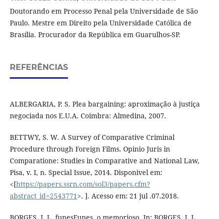
Doutorando em Processo Penal pela Universidade de São
Paulo. Mestre em Direito pela Universidade Católica de
Brasília. Procurador da República em Guarulhos-SP.
REFERÊNCIAS
ALBERGARIA, P. S. Plea bargaining: aproximação à justiça
negociada nos E.U.A. Coimbra: Almedina, 2007.
BETTWY, S. W. A Survey of Comparative Criminal
Procedure through Foreign Films. Opinio Juris in
Comparatione: Studies in Comparative and National Law,
Pisa, v. I, n. Special Issue, 2014. Disponivel em:
<[
https://papers.ssrn.com/sol3/papers.cfm?
abstract_id=2543771
>. ]. Acesso em: 21 jul .07.2018.
BORGES, J. L. funesFunes, o memorioso. In: BORGES, J. L.