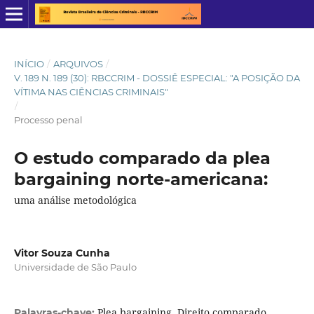
INÍCIO
/
ARQUIVOS
/
V. 189 N. 189 (30): RBCCRIM - DOSSIÊ ESPECIAL: "A POSIÇÃO DA
VÍTIMA NAS CIÊNCIAS CRIMINAIS"
/
Processo penal
O estudo comparado da plea
bargaining norte-americana:
uma análise metodológica
Vitor Souza Cunha
Universidade de São Paulo
Plea bargaining, Direito comparado,
Palavras-chave: