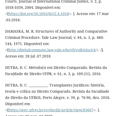
Courts. Journal of International Criminal Justice, v. 2, p.
1018-1039, 2004. Disponivel em:
<[
https://doi.org/10.1093/jicj/2.4.1018
>. ]. Acesso em: 17 mar
.03.2018.
DAMASKA, M. R. Structures of Authority and Comparative
Criminal Procedure. Yale Law Journal, v. 84, n. 3, p. 480-
544, 1975. Disponivel em:
<[
http://digitalcommons.law.yale.edu/ylj/vol84/iss3/4/
>. /].
Acesso em: 28 jul .07.2018.
DUTRA, D. C. Método(s) em Direito Comparado. Revista da
Faculdade de Direito UFPR, v. 61, n. 3, p. 189-212, 2016.
DUTRA, D. C. ____________. Transplantes Jurídicos: história,
teoria e crítica no Direito Comparado. Revista da Faculdade
de Direito da UFRGS, Porto Alegre, v. 39, p. 76-96, dez. 2018.
Disponivel em:
<[
https://seer.ufrgs.br/revfacdir/article/view/83607
>. ].