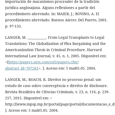
importación de macanismos procesaler de la tradición
jurídica anglosajana. Alguns reflexiones a partir del
procedimineto abreviado. In: MAIER, J.; BOVINO, A. El
procedimiento abreviado. Buenos Aieres: Del Puerto, 2001.
p. 97-133.
LANGER, M. ____________. From Legal Transplants to Legal
Translations: The Globalization of Plea Bargaining and the
Americanization Thesis in Criminal Procedure. Harvard
International Law Journal, v. 45, n. 1, 2005. Disponivel em:
<[
https://papers.ssrn.com/sol3/papers.cfm?
abstract_id=707261
>. ]. Acesso em: 5 mai05.05. 2004.
LANGER, M.; ROACH, K. Direitos no processo penal: um
estudo de caso sobre convergência e direitos de disclosure.
Revista Brasileira de Ciências Criminais, v. 23, n. 116, p. 239-
257, 2015. Disponivel em: <
http://[www.mpsp.mp.br/portal/page/portal/documentacao_e_div
]. Acesso em: 5 mai05.05. 2004.