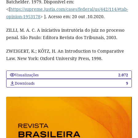
Batchelder. 1979. Disponível em:
<[
https://supreme.justia.com/cases/federal/us/442/114/#tab-
opinion-1953178
> ]. Acesso em: 20 out .10.2020.
ZILLI, M. A. C. A iniciativa instrutória do juiz no processo
penal. São Paulo: Editora Revista dos Tribunais, 2003.
ZWEIGERT, K.; KÖTZ, H. An Introduction to Comparative
Law. New York: Oxford University Press, 1998.
Visualizações
2.072
Downloads
9