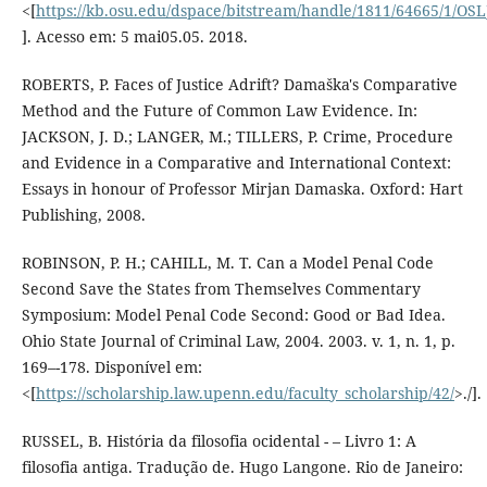
<[
https://kb.osu.edu/dspace/bitstream/handle/1811/64665/1/OS
]. Acesso em: 5 mai05.05. 2018.
ROBERTS, P. Faces of Justice Adrift? Damaška's Comparative
Method and the Future of Common Law Evidence. In:
JACKSON, J. D.; LANGER, M.; TILLERS, P. Crime, Procedure
and Evidence in a Comparative and International Context:
Essays in honour of Professor Mirjan Damaska. Oxford: Hart
Publishing, 2008.
ROBINSON, P. H.; CAHILL, M. T. Can a Model Penal Code
Second Save the States from Themselves Commentary
Symposium: Model Penal Code Second: Good or Bad Idea.
Ohio State Journal of Criminal Law, 2004. 2003. v. 1, n. 1, p.
169–-178. Disponível em:
<[
https://scholarship.law.upenn.edu/faculty_scholarship/42/
>./].
RUSSEL, B. História da filosofia ocidental - – Livro 1: A
filosofia antiga. Tradução de. Hugo Langone. Rio de Janeiro: