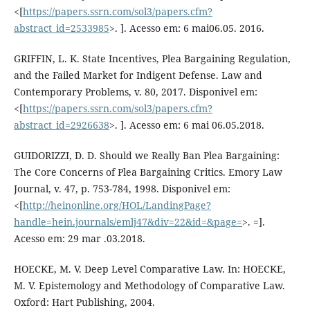
<[
https://papers.ssrn.com/sol3/papers.cfm?
abstract_id=2533985
>. ]. Acesso em: 6 mai06.05. 2016.
GRIFFIN, L. K. State Incentives, Plea Bargaining Regulation,
and the Failed Market for Indigent Defense. Law and
Contemporary Problems, v. 80, 2017. Disponivel em:
<[
https://papers.ssrn.com/sol3/papers.cfm?
abstract_id=2926638
>. ]. Acesso em: 6 mai 06.05.2018.
GUIDORIZZI, D. D. Should we Really Ban Plea Bargaining:
The Core Concerns of Plea Bargaining Critics. Emory Law
Journal, v. 47, p. 753-784, 1998. Disponivel em:
<[
http://heinonline.org/HOL/LandingPage?
handle=hein.journals/emlj47&div=22&id=&page=
>. =].
Acesso em: 29 mar .03.2018.
HOECKE, M. V. Deep Level Comparative Law. In: HOECKE,
M. V. Epistemology and Methodology of Comparative Law.
Oxford: Hart Publishing, 2004.