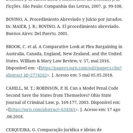
Ficções. São Paulo: Companhia das Letras, 2007. p. 99-108.
BOVINO, A. Procedimiento Abreviado y Juicio por jurados.
In: MAIER, J. B.; BOVINO, A. El procedimiento abreviado.
Buenos Aires: Del Puerto, 2001.
BROOK, C. et al. A Comparative Look at Plea Bargaining in
Australia, Canada, England, New Zealand, and the United
States. William & Mary Law Review, v. 57, mai 2016.
Disponivel em: <[
https://papers.ssrn.com/sol3/papers.cfm?
abstract_id=2774262
>. ]. Acesso em: 5 mai 05.05.2018.
CAHILL, M. T.; ROBINSON, P. H. Can a Model Penal Code
Second Save the States from Themselves? Ohio State
Journal of Criminal Law, p. 169-177, 2003. Disponivel em:
<[
https://ssrn.com/abstract=634361
>. ]. Acesso em: 17 ago
.08.2018.
CERQUEIRA, G. Comparação jurídica e ideias de