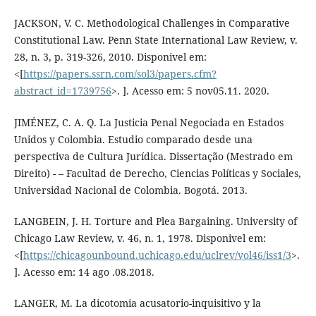
JACKSON, V. C. Methodological Challenges in Comparative
Constitutional Law. Penn State International Law Review, v.
28, n. 3, p. 319-326, 2010. Disponivel em:
<[
https://papers.ssrn.com/sol3/papers.cfm?
abstract_id=1739756
>. ]. Acesso em: 5 nov05.11. 2020.
JIMÉNEZ, C. A. Q. La Justicia Penal Negociada en Estados
Unidos y Colombia. Estudio comparado desde una
perspectiva de Cultura Jurídica. Dissertação (Mestrado em
Direito) - – Facultad de Derecho, Ciencias Políticas y Sociales,
Universidad Nacional de Colombia. Bogotá. 2013.
LANGBEIN, J. H. Torture and Plea Bargaining. University of
Chicago Law Review, v. 46, n. 1, 1978. Disponivel em:
<[
https://chicagounbound.uchicago.edu/uclrev/vol46/iss1/3
>.
]. Acesso em: 14 ago .08.2018.
LANGER, M. La dicotomia acusatorio-inquisitivo y la