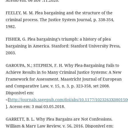
Acesso em: 06 nov .11.2020.
FEELEY, M. M. Plea bargaining and the structure of the
criminal process. The Justice System Journal, p. 338-354,
1982.
FISHER, G. Plea bargaining’s triumph: a history of plea
bargaining in America. Stanford: Stanford University Press,
2003.
GAROUPA, N.; STEPHEN, F. H. Why Plea-Bargaining Fails to
Achieve Results in So Many Criminal Justice Systems: A New
Framework for Assessment. Maastricht Journal of European
and Comparative Law, v. 15, n. 3, p. 323-358, set 2008.
Disponivel em:
<[
http://journals.sagepub.com/doi/abs/10.1177/1023263X08015
]. Acesso em: 3 mai 03.05.2018.
GARRETT, B. L. Why Plea Bargains are Not Confessions.
William & Mary Law Review, v. 56, 2016. Disponivel em: