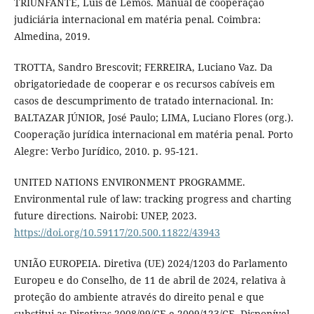
TRIUNFANTE, Luís de Lemos. Manual de cooperação
judiciária internacional em matéria penal. Coimbra:
Almedina, 2019.
TROTTA, Sandro Brescovit; FERREIRA, Luciano Vaz. Da
obrigatoriedade de cooperar e os recursos cabíveis em
casos de descumprimento de tratado internacional. In:
BALTAZAR JÚNIOR, José Paulo; LIMA, Luciano Flores (org.).
Cooperação jurídica internacional em matéria penal. Porto
Alegre: Verbo Jurídico, 2010. p. 95-121.
UNITED NATIONS ENVIRONMENT PROGRAMME.
Environmental rule of law: tracking progress and charting
future directions. Nairobi: UNEP, 2023.
https://doi.org/10.59117/20.500.11822/43943
UNIÃO EUROPEIA. Diretiva (UE) 2024/1203 do Parlamento
Europeu e do Conselho, de 11 de abril de 2024, relativa à
proteção do ambiente através do direito penal e que
substitui as Diretivas 2008/99/CE e 2009/123/CE. Disponível