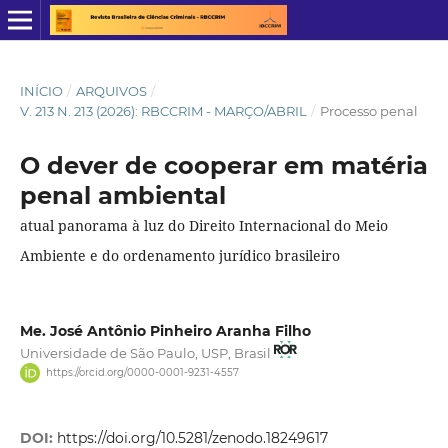
INÍCIO
/
ARQUIVOS
/
V. 213 N. 213 (2026): RBCCRIM - MARÇO/ABRIL
/
Processo penal
O dever de cooperar em matéria
penal ambiental
atual panorama à luz do Direito Internacional do Meio
Ambiente e do ordenamento jurídico brasileiro
Me. José Antônio Pinheiro Aranha Filho
Universidade de São Paulo, USP, Brasil
https://orcid.org/0000-0001-9231-4557
DOI:
https://doi.org/10.5281/zenodo.18249617