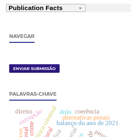
NAVEGAR
ENVIAR SUBMISSÃO
PALAVRAS-CHAVE
política criminal
corrupção
direito
coerência
dolo
alternativas penais
balanço do ano de 2021
crime
prova