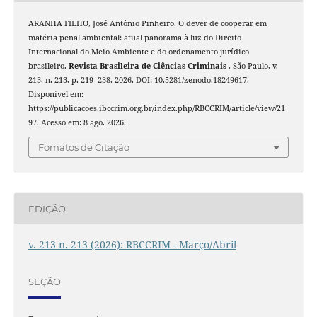
ARANHA FILHO, José Antônio Pinheiro. O dever de cooperar em
matéria penal ambiental: atual panorama à luz do Direito
Internacional do Meio Ambiente e do ordenamento jurídico
brasileiro.
Revista Brasileira de Ciências Criminais
, São Paulo, v.
213, n. 213, p. 219–238, 2026. DOI: 10.5281/zenodo.18249617.
Disponível em:
https://publicacoes.ibccrim.org.br/index.php/RBCCRIM/article/view/21
97. Acesso em: 8 ago. 2026.
Fomatos de Citação
EDIÇÃO
v. 213 n. 213 (2026): RBCCRIM - Março/Abril
SEÇÃO